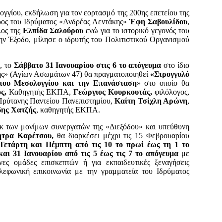
ογγίου, εκδήλωση για τον εορτασμό της 200ης επετείου της
ρος του Ιδρύματος «Ανδρέας Λεντάκης»
Έφη Σαβουλίδου
,
λος της
Ελπίδα Σαλούρου
ενώ για το ιστορικό γεγονός του
ν Έξοδο, μίλησε ο ιδρυτής του Πολιτιστικού Οργανισμού
, το
Σάββατο 31 Ιανουαρίου στις 6 το απόγευμα
στο ίδιο
ης» (Αγίων Ασωμάτων 47) θα πραγματοποιηθεί
«Στρογγυλό
 του Μεσολογγίου και την Επανάσταση
» στο οποίο θα
ος,
Καθηγητής ΕΚΠΑ,
Γεώργιος Κουρκουτάς,
φιλόλογος,
Πρύτανης Παντείου Πανεπιστημίου,
Καίτη Τσίχλη Αρώνη
,
δης Χατζής
, καθηγητής ΕΚΠΑ.
εκ των μονίμων συνεργατών της «Διεξόδου» και υπεύθυνη
τρα Καρέτσου,
θα διαρκέσει μέχρι τις 15 Φεβρουαρίου
 Τετάρτη και Πέμπτη από τις 10 το πρωί έως τη 1 το
αι 31 Ιανουαρίου από τις 5
έως τις
7 το απόγευμα
με
ες ομάδες επισκεπτών ή για εκπαιδευτικές
ξεναγήσεις
λεφωνική επικοινωνία με την γραμματεία του Ιδρύματος