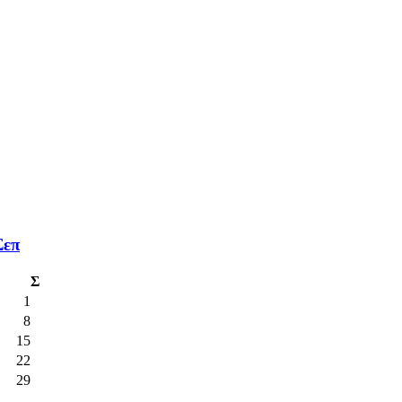
Σεπ
Σ
1
8
15
22
29