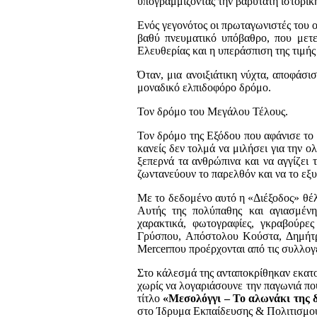
υπογραμμίζοντας την βαρύτατη ιστορικ
Ενός γεγονότος οι πρωταγωνιστές του 
βαθύ πνευματικό υπόβαθρο, που μετ
Ελευθερίας και η υπεράσπιση της τιμής 
Όταν, μια ανοιξιάτικη νύχτα, αποφάσι
μοναδικό ελπιδοφόρο δρόμο.
Τον δρόμο του Μεγάλου Τέλους.
Τον δρόμο της Εξόδου που αφάνισε το
κανείς δεν τολμά να μιλήσει για την 
ξεπερνά τα ανθρώπινα και να αγγίζει
ζωντανεύουν το παρελθόν και να το εξ
Με το δεδομένο αυτό η «Διέξοδος» θέ
Αυτής της πολύπαθης και αγιασμένη
χαρακτικά, φωτογραφίες, γκραβούρε
Γρύσπου, Απόστολου Κούστα, Δημήτρ
Μerce
r
που προέρχονται από τις συλλογέ
Στο κάλεσμά της ανταποκρίθηκαν εκατον
χωρίς να λογαριάσουνε την παγωνιά πο
τίτλο
«Μεσολόγγι – Το αλωνάκι της 
στο Ίδρυμα Εκπαίδευσης & Πολιτισμο