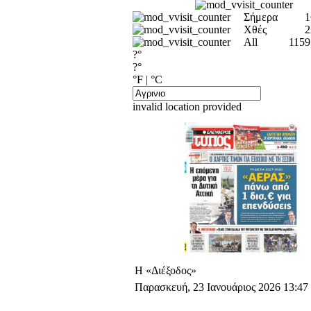
Σήμερα
1
Χθές
2
All
1159
?°
?°
°F
|
°C
invalid location provided
Η «Διέξοδος»
Παρασκευή, 23 Ιανουάριος 2026 13:47