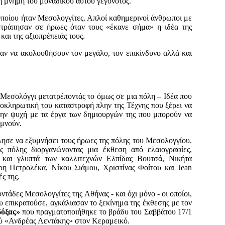
ή μνήμη του μοναδικού αυτού γεγονότος.
οποίου ήταν Μεσολογγίτες. Απλοί καθημερινοί άνθρωποι με
ετράπησαν σε ήρωες όταν τους «έκανε σήμα» η ιδέα της
και της αξιοπρέπειάς τους.
σαν να ακολουθήσουν τον μεγάλο, τον επικίνδυνο αλλά και
 Μεσολόγγι μετατρέποντάς το όμως σε μια πόλη – Ιδέα που
ολοκληρωτική του καταστροφή πλην της Τέχνης που ξέρει να
 την ψυχή με τα έργα των δημιουργών της που μπορούν να
υμνούν.
λησε να εξυμνήσει τους ήρωες της πόλης του Μεσολογγίου.
ς πόλης διοργανώνοντας μια έκθεση από ελαιογραφίες,
ς και γλυπτά των καλλιτεχνών Ελπίδας Βουτσά, Νικήτα
η Πετρολέκα, Νίκου Σιάμου, Χριστίνας Φοίτου και
J
ean
ς της.
τάδες Μεσολογγίτες της Αθήνας - και όχι μόνο - οι οποίοι,
υ επικρατούσε, αγκάλιασαν το ξεκίνημα της έκθεσης με τον
δόξας»
που πραγματοποιήθηκε το βράδυ του Σαββάτου 17/1
ύ «Ανδρέας Λεντάκης» στον Κεραμεικό.