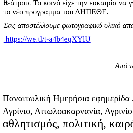
θεάτρου. Το κοινό είχε την ευκαιρία να 
το νέο πρόγραμμα του ΔΗΠΕΘΕ.
Σας αποστέλλουμε φωτογραφικό υλικό απ
https://we.tl/t-a4b4eqXYlU
Από τ
Παναιτωλική Ημερήσια εφημερίδα 
Αγρίνιο, Αιτωλοακαρνανία, Αγρινί
αθλητισμός, πολιτική, καιρό