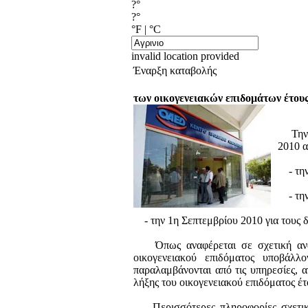
?°
?°
°F
|
°C
invalid location provided
Έναρξη καταβολής
των οικογενειακών επιδομάτων έτου
Την έ
2010 α
- την 
- την 
- την 1η Σεπτεμβρίου 2010 για τους δ
Όπως αναφέρεται σε σχετική ανακοί
οικογενειακού επιδόματος υποβάλ
παραλαμβάνονται από τις υπηρεσίες, 
λήξης του οικογενειακού επιδόματος έτ
Περισσότερες πληροφορίες σχετικά 