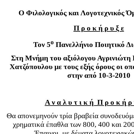
Ο Φιλολογικός και Λογοτεχνικός Όμ
Π ρ ο κ ή ρ υ ξ ε
ο
Τον 5
Πανελλήνιο Ποιητικό Δ
Στη Μνήμη του αξιόλογου Αγρινιώτη 
Χατζόπουλου με τους εξής όρους οι οπ
στην από 10-3-2010
Α ν α λ υ τ ι κ ή Π ρ ο κ ή ρ 
Θα απονεμηνούν τρία βραβεία συνοδευόμε
χρηματικά έπαθλα των 800, 400 και 20
Έπαινοι, με δέματα λογοτεχνικώ