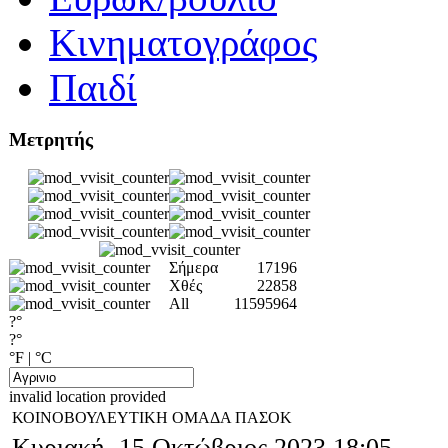
Κινηματογράφος
Παιδί
Μετρητής
Σήμερα
17196
Χθές
22858
All
11595964
?°
?°
°F
|
°C
invalid location provided
ΚΟΙΝΟΒΟΥΛΕΥΤΙΚΗ ΟΜΑΔΑ ΠΑΣΟΚ
Κυριακή, 15 Οκτώβριος 2023 18:05