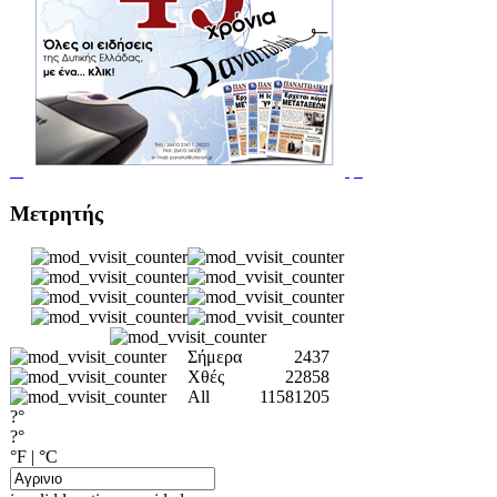
Μετρητής
Σήμερα
2437
Χθές
22858
All
11581205
?°
?°
°F
|
°C