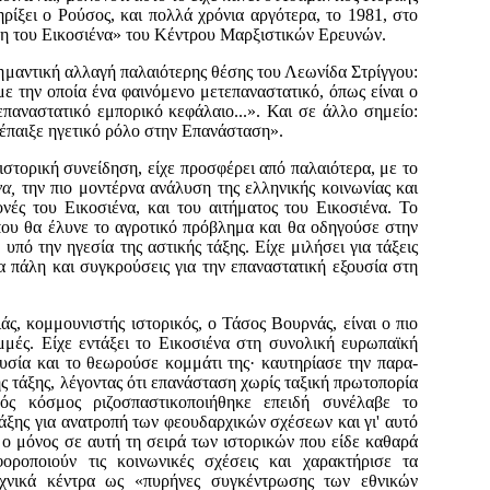
ηρίξει ο Ρούσος, και πολλά χρόνια αργότερα, το 1981, στο
η του Εικοσιένα» του Κέντρου Μαρξιστικών Ερευνών.
σημαντική αλλαγή παλαιότερης θέσης του Λεωνίδα Στρίγγου:
ε την οποία ένα φαινόμενο μετεπαναστατικό, όπως είναι ο
επαναστατικό εμπορικό κεφάλαιο...». Και σε άλλο σημείο:
 έπαιξε ηγετικό ρόλο στην Επανάσταση».
 ιστορική συνείδηση, είχε προσφέρει από παλαιότερα, με το
να,
την
πιο μοντέρνα ανάλυση της ελληνικής κοινωνίας και
νές του Εικοσιένα, και του αιτήματος του Εικοσιένα. Το
 που θα έλυνε το α­γροτικό πρόβλημα και θα οδηγούσε στην
πό την ηγεσία της αστικής τάξης. Είχε μιλήσει για τάξεις
α πάλη και συγκρούσεις για την επαναστατική ε­ξουσία στη
άς, κομμουνιστής ιστορικός, ο Τάσος Βουρνάς, είναι ο πιο
μές. Είχε εντάξει το Εικοσιένα στη συ­νολική ευρωπαϊκή
ου­σία και το θεωρούσε κομμάτι της· καυτηρίασε την παρα­
ς τάξης, λέγοντας ό­τι επανάσταση χωρίς ταξική πρωτοπορία
κός κόσμος ριζοσπαστικοποιήθηκε επειδή συνέλαβε το
άξης για ανατροπή των φεουδαρχικών σχέσεων και γι' αυτό
 ο μόνος σε αυτή τη σει­ρά των ιστορικών που είδε καθαρά
φοροποιούν τις κοινωνικές σχέσεις και χαρακτήρισε τα
εχνικά κέντρα ως «πυρήνες συγκέντρωσης των εθνικών