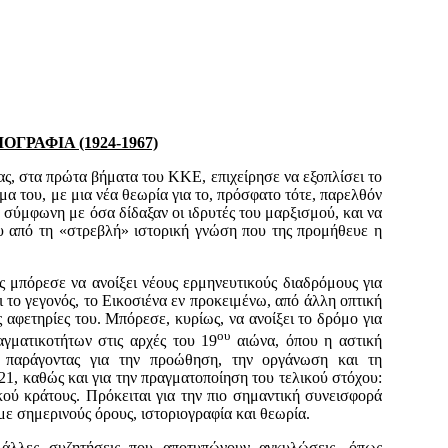
ΡΑΦΙΑ (1924-1967)
ς, στα πρώτα βή­ματα του ΚΚΕ, επιχείρησε να εξοπλίσει το
μα του, με μια νέα θε­ωρία για το, πρόσφατο τότε, παρελθόν
ία σύμφωνη με όσα δίδαξαν οι ιδρυτές του μαρξισμού, και να
ου από τη «στρεβλή» ιστορική γνώση που της προμήθευε η
ς μπόρεσε να α­νοίξει νέους ερμηνευτικούς διαδρόμους για
ι το γεγονός, το Εικοσιένα εν προ­κειμένω, από άλλη οπτική
ς αφετηρίες του. Μπόρεσε, κυρίως, να ανοίξει το δρόμο για
ου
ματικο­τήτων στις αρχές του 19
αιώνα, όπου η αστική
ς παράγοντας για την προώθηση, την οργάνωση και τη
1, καθώς και για την πραγματοποίηση του τελικού στόχου:
κού κράτους. Πρόκειται για την πιο σημαντική συνεισφορά
με σημερινούς όρους, ιστοριογραφία και θεωρία.
 άλλες συζητήσεις που αποτυπώνουν αγκυλώσεις, όπως