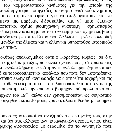
ς του κομμουνιστικού κινήματος για την ι­στορία της
 πολύ αργότερα - οι ηγεσίες του κομμουνιστικού κινήματος
 και επιστημονικά εφόδια για να επεξεργαστούν και να
μενο της μαρξικής διδασκαλίας και, γι' αυτό, έμειναν
στατικό, σχήμα βιομη­χανική ανάπτυξη - σχηματισμός
λιστική επανάσταση με αυτό το «θεωρητικό» σχήμα ως βάση
ανάσταση - και το Εικοσιένα. Άλλωστε, η νέα ευρωπαϊκή
α μεγάλα της άλματα και η ελ­ληνική υπηρετούσε ιστορικούς
λειστικά.
πολύτως απαλλαγ­μένος ούτε ο Κορδάτος, κυρίως, σε ό,τι
ικής αστικής τάξης, που αναπτύ­χθηκε, λέει, στις παροικίες
νε ανολοκλήρωτη, αφού ήταν «μονόπλευρη» (έ­μποροι και
υρό εμποροεφοπλιστικό κεφάλαιο που ποτέ δεν μετατράπηκε
τόπια ελληνική φεου­δαρχία να διατηρείται ισχυρή και τις
σε κάθε νεωτερισμό και με τελικό απο­τέλεσμα η εντός της
και αυτή, από την απουσία βιομηχανικού προλεταριάτου,
ου
αρχών του 19
αιώνα δεν χρησιμοποιείται ως συγκριτικό
οηγήθηκε κατά 30 μόλις χρόνια, αλλά η Ρωσική, που ήρθε
ουνιστές ιστορικοί να αναζητούν τις ερμηνείες τους στην
και όχι στις αλλαγές των παραγωγικών σχέσεων, που είναι
ρξικής διδασκαλίας: με δεδομένο ότι το ναυπηγείο ποτέ