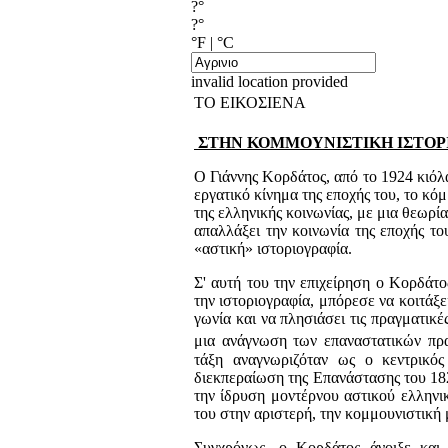
?°
?°
°F
|
°C
invalid location provided
ΤΟ ΕΙΚΟΣΙΕΝΑ
ΣΤΗΝ ΚΟΜΜΟΥΝΙΣΤΙΚΗ ΙΣΤΟΡΙΟΓ
O Γιάννης Κορδάτος, από το 1924 κιόλα
εργατικό κίνημα της εποχής του, το κόμ
της ελληνικής κοι­νωνίας, με μια θεωρ
απαλλάξει την κοινωνία της εποχής τ
«αστική» ιστοριογραφία.
Σ' αυτή του την επιχείρηση ο Κορδάτο
την ιστοριο­γραφία, μπόρεσε να κοιτάξε
γωνία και να πλησιάσει τις πραγματικέ
μια ανάγνωση των επαναστατικών πραγ
τάξη ανα­γνωριζόταν ως ο κεντρικό
διεκπεραίωση της Επανάστασης του 182
την ίδρυση μοντέρνου αστικού ελληνι
του στην αριστερή, την κομμουνιστική 
Συγχρόνως, ο Κορδάτος άνοιξε και