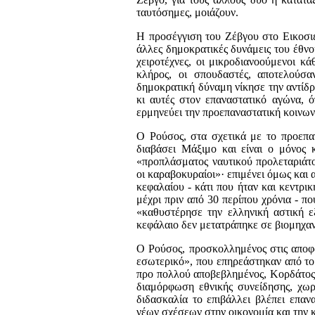
ταυτόσημες, μοιάζουν.
Η προσέγγιση του Ζέβγου στο Εικοσιέ
άλλες δημοκρα­τικές δυνάμεις του έθνου
χειροτέχνες, οι μικροδιανοούμενοι κά
κλήρος, οι σπουδαστές, αποτελούσα
δημοκρατική δύνα­μη νίκησε την αντί
κι αυτές στον επαναστατικό αγώνα, ό
ερμηνεύει την προεπαναστατική κοινων
Ο Ρούσος, στα σχετικά με το προεπαν
διαβάσει Μάξιμο και είναι ο μόνος 
«προπλάσματος ναυτικού προλεταριάτο
οι καραβοκυραίοι»· επιμένει όμως και
κεφαλαίου - κάτι που ήταν και κεντρι
μέχρι πριν από 30 περίπου χρόνια - π
«καθυστέρησε την ελληνική αστική ε
κεφάλαιο δεν μετατράπηκε σε βιομηχαν
Ο Ρούσος, προσκολλημένος στις αποφά
εσωτερικό», που ε­πηρεάστηκαν από το 
προ πολλού αποβεβλημένος, Κορδάτος ε
διαμόρφωση εθνικής συνείδησης, χωρ
διδασκαλία το επιβάλλει βλέπει επαν
νέων σχέσεων στην οικονομία και την κ