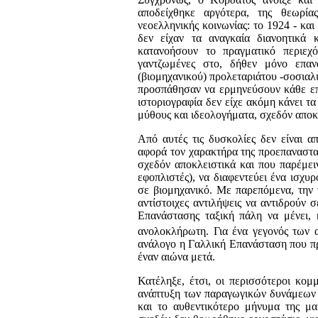
αποδείχθηκε αργό­τερα, της θεωρία
νεοελληνικής κοινωνίας: το 1924 - και
δεν εί­χαν τα αναγκαία διανοητικά
κατανοήσουν το πραγματικό πε­ριεχό
γαντζωμένες στο, δήθεν μόνο επανα
(βιομηχανικού) προλεταριάτου -σοσια
προσπάθησαν να ερμηνεύσουν κάθε επ
ιστοριο­γραφία δεν είχε ακόμη κάνει τ
μύθους και ιδεολογήματα, σχεδόν αποκ
Από αυτές τις δυσκολίες δεν είναι α
αφορά τον χαρα­κτήρα της προεπαναστατ
σχεδόν αποκλειστικά και που παρέμει
εφοπλιστές), να διαφεντεύει ένα ισχ
σε βιομηχανικό. Με παρεπόμενα, την ν
αντίστοιχες αντιλή­ψεις να αντιδρούν 
Επανάστασης ταξική πάλη να μένει, 
ανολοκλήρωτη. Για ένα γεγονός των 
ανάλογο η Γαλλική Επανάσταση που πρ
έναν αιώνα μετά.
Κατέληξε, έτσι, οι περισσότεροι κομμ
ανάπτυξη των παρα­γωγικών δυνάμεων 
και το αυθεντικότερο μήνυμα της μα