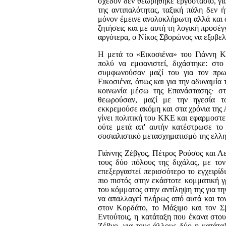
σχεδόν δεν θεωρήθηκε εργοστάσιο, γιατ
της αντιπαλότητας, τα­ξική πάλη δεν 
μόνον έμεινε ανολοκλήρωτη αλλά και ο­
ζητήσεις και με αυτή τη λογική προσέγ
αργότερα, ο Νίκος Σβορώνος να εξοβελί
Η μετά το «Εικοσιένα» του Γιάννη Κ
πολύ να εμφανι­στεί, διχάστηκε: στ
συμφωνούσαν μαζί του για τον πρωτ
Εικοσιένα, όπως και για την αδυναμία
κοινωνία μέσω της Επανάστα­σης· σ
θεωρούσαν, μαζί με την ηγεσία τ
εκκρεμούσε ακόμη και στα χρόνια της 
γίνει πολιτική του ΚΚΕ και εφαρμοστε
ού­τε μετά απ' αυτήν κατέστρωσε τ
σοσιαλιστικό μετασχηματισμό της ελλη
Γιάννης Ζέβγος, Πέτρος Ρούσος και Λε
τους δύο πό­λους της διχάλας, με το
επεξεργαστεί περισσότερο το εγχειρίδ
πιο πιστός στην εκάστοτε κομματική γ
του κόμματος στην αντίληψη της για τη
να απαλλαγεί πλήρως από αυτά και τον 
στον Κορδάτο, το Μάξιμο και τον Σβ
Εντού­τοις, η κατάταξη που έκανα στου
Ζέβγο, για τους άλ­λους δύο η κατάταξ