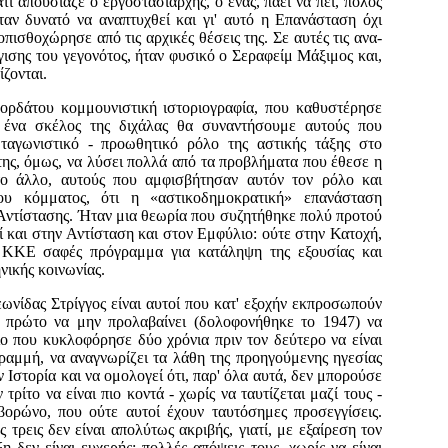
ί απουσίαζε ο εργοστα­σιάρχης, ο ένας, πάει να πει, πόλος
ήταν δυνατό να αναπτυχθεί και γι' αυτό η Επανάσταση όχι
πισθοχώρησε από τις αρχικές θέσεις της. Σε αυτές τις ανα­
γισης του γεγονό­τος, ήταν φυσικό ο Σεραφείμ Μάξιμος και,
ζονται.
ορδάτου κομμουνι­στική ιστοριογραφία, που καθυστέρησε
ο ένα σκέλος της διχάλας θα συναντή­σουμε αυτούς που
α­γωνιστικό - προωθητικό ρόλο της αστικής τάξης στο
 της, όμως, να λύσει πολλά από τα προβλήματα που έθεσε η
το άλλο, αυτούς που αμφισβήτησαν αυτόν τον ρόλο και
ου κόμματος, ότι η «αστικοδημοκρατική» επανάσταση
Αντίστασης. Ήταν μια θεωρία που συζητή­θηκε πολύ προτού
ί και στην Αντίσταση και στον Εμφύλιο: ούτε στην Κατοχή,
ο ΚΚΕ σαφές πρόγραμμα για κατάληψη της εξουσίας και
νικής κοινωνίας.
ωνίδας Στρίγγος είναι αυτοί που κατ' εξοχήν εκπροσωπούν
ν πρώτο να μην προλαβαίνει (δολο­φονήθηκε το 1947) να
ιο που κυκλοφόρησε δύο χρόνια πριν τον δεύτερο να είναι
ραμμή, να ανα­γνωρίζει τα λάθη της προηγούμενης ηγεσίας
ν Ιστορία και να ομολογεί ότι, παρ' όλα αυτά, δεν μπορούσε
τρίτο να είναι πιο κοντά - χωρίς να ταυτίζεται μαζί τους -
ορώνο, που ούτε αυτοί έχουν ταυτόσημες προσεγγίσεις.
ς τρεις δεν είναι απολύτως ακριβής, γιατί, με εξαίρεση τον
η δεν είναι ευχερής: πολλές απόψεις τους, χωρίς να είναι