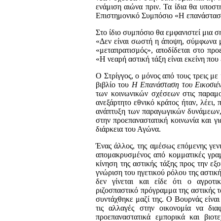
ενάμιση αιώνα πριν. Τα ίδια θα υποστ
Επιστημονικό Συμπόσιο «Η επανάστασ
Στο ίδιο συμπόσιο θα εμφανιστεί μια 
«Δεν είναι σω­στή η άποψη, σύμφωνα μ
«μεταπρατισμός», αποδίδεται στο προ
«Η νεαρή αστική τάξη είναι εκείνη που
Ο Στρίγγος, ο μόνος από τους τρεις με
βιβλίο του
Η Επανάσταση του Εικοσιέ
των κοινωνικών σχέσεων στις πα­ραμο
ανεξάρτητο εθνικό κράτος ήταν, λέει,
ανάπτυξη των παραγωγικών δυνάμεων, υ
στην προεπαναστατική κοινω­νία και γι
διάρκεια του Αγώνα.
Ένας άλλος, της αμέσως επόμενης γενι
απομακρυσμένος α­πό κομματικές γραμ
κίνηση της αστικής τάξης προς την εξ
γνώριση του ηγετικού ρόλου της αστική
δεν γίνεται και είδε ότι ο αγροτι
ριζοσπαστικό πρόγραμμα της αστικής τ
συ­ντάχθηκε μαζί της. Ο Βουρνάς είναι
τις αλλαγές στην οικονομία να δια
προεπαναστατικά εμπορικά και βιοτ