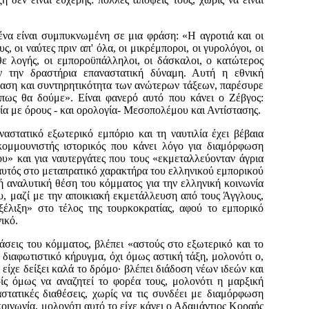
να είναι συμπυ­κνωμένη σε μια φράση: «Η αγροτιά και οι
ς, οι ναύτες πριν απ' όλα, οι μικρέμποροι, οι γυρολόγοι, οι
θε λογής, οι εμποροϋπάλληλοι, οι δάσκαλοι, ο κατώ­τερος
ν την δραστήρια επαναστατική δύναμη. Αυτή η εθνική
δραση και συντηρητικότητα των ανώτερων τάξεων, παρέσυρε
­πως θα δούμε». Είναι φανερό αυτό που κάνει ο Ζέβγος:
ία με όρους - και ο­ρολογία- Μεσοπολέμου και Αντίστασης.
αστατικό εξωτερι­κό εμπόριο και τη ναυτιλία έχει βέβαια
κομμουνιστής ιστορικός που κάνει λόγο για δια­μόρφωση
υ» και για ναυτεργάτες που τους «εκμεταλλεύονταν άγρια
 αυτός στο μεταπρατικό χαρακτήρα του ελληνικού εμπορικού
κή αναλυτική θέση του κόμματος για την ελληνική κοινωνία
ου, μαζί με την αποικιακή εκμετάλλευση από τους Άγγλους,
ξέλιξη» στο τέλος της τουρκοκρατίας, αφού το εμπορικό
ικό.
σεις του κόμματος, βλέπει «αστούς στο εξωτερικό και το
διαφωτιστικό κήρυγμα, όχι όμως α­στική τάξη, μολονότι ο,
ίχε δείξει καλά το δρόμο∙ βλέπει διάδοση νέων ιδεών και
ίς όμως να αναζητεί το φορέα τους, μολονότι η μαρξική
αστατικές διαθέσεις, χωρίς να τις συνδέει με διαμόρφωση
οινω­νία, μολονότι αυτό το είχε κάνει ο Αδαμάντιος Κοραής