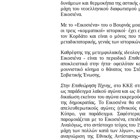
δυνάμεων και θερμο­κήπια της αστική
μάχη του νεοελληνικού διαφωτισμού μ
Ει­κοσιένα.
Με το «Εικοσιένα» του ο Βουρνάς μοιάζ
οι τρεις «κομματι­κοί» ιστορικοί· έχε
τον Κορδάτο και είναι ο μόνος που 
μεταδικτατορικής, γενιάς των ιστορικών
Καθρέφτης της μετεμφυλιακής ιδεολογι
Εικοσιένα - είναι το περιοδικό
Επιθ
αποκλειστικά στην ήττα· οφειλόταν κ
μουνιστικό κίνημα ο θάνατος του Στ
Σοβιετικής Ένωσης.
Στην Επιθεώρηση Τέχνης,
στο ΚΚΕ στην
ως παράδειγ­μα λαϊκού αγώνα και ω
ς
δ
δικαίωση εκείνου του αγώνα εκκρεμού
της δημοκρατίας. Το Εικοσιένα θα συ
απελευθε­ρωτικούς αγώνες (εθνικούς
Κύπρο, για παράδειγμα. Σαφέ­στε
παρομοιάζεται με το Εικοσιένα, επει
Αναλόγως, στο αντίστοιχο τεύχος του 1
μάχη των πολλών κατά των λίγων», και
ανα­γνώριση της Εθνικής Αντίστασης