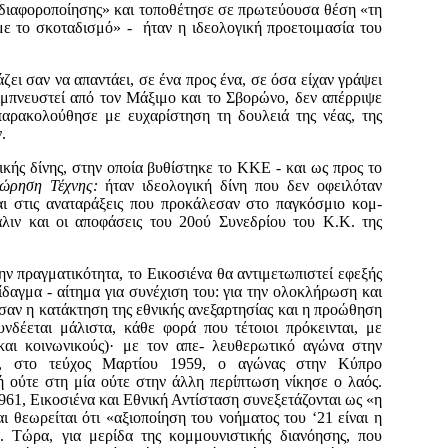
ς διαφοροποίησης» και τοποθέτησε σε πρωτεύουσα θέση «τη
ε το σκοταδισμό» - ήταν η ιδεολογική προετοιμασία του
ει σαν να απαντάει, σε ένα προς ένα, σε όσα είχαν γράψει
ι εμπνευστεί από τον Μάξιμο και το Σβορώνο, δεν απέρριψε
παρακολούθησε με ευχαρίστηση τη δουλειά της νέας, της
.
κής δίνης, στην οποία βυθίστηκε το ΚΚΕ - και ως προς το
εώρηση Τέχνης:
ήταν ιδεολογική δίνη που δεν οφειλόταν
αι στις αναταράξεις που προκάλεσαν στο παγκόσμιο κομ­
άλιν και οι αποφάσεις του 20ού Συνεδρίου του Κ.Κ. της
 πραγματικότη­τα, το Εικοσιένα θα αντιμετωπιστεί εφεξής
ίδαγμα - αίτημα για συνέχιση του: για την ολοκλήρωση και
σαν η κατάκτηση της εθνικής ανεξαρτησίας και η προώθηση
νδέεται μάλιστα, κάθε φορά που τέτοιοι πρόκεινται, με
 και κοινωνικούς)· με τον απε- λευθερωτικό αγώνα στην
ρα, στο τεύχος Μαρτίου 1959, ο αγώνας στην Κύπρο
δή ούτε στη μία ούτε στην άλλη περίπτωση νίκησε ο λαός.
961, Εικοσιένα και Εθνική Αντίσταση συνεξε­τάζονται ως «η
 θε­ωρείται ότι «αξιοποίηση του νοήματος του ‘21 είναι η
». Τώρα, για μερίδα της κομμουνιστικής διανόησης, που