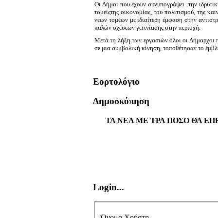
Οι Δήμοι που έχουν συνυπογράψει την ιδρυτικ
τομείςτης οικονομίας, του πολιτισμού, της κα
νέων τομέων με ιδιαίτερη έμφαση στην αντιστ
καλών σχέσεων γειτνίασης στην περιοχή.
Μετά τη λήξη των εργασιών όλοι οι Δήμαρχοι 
σε μια συμβολική κίνηση, τοποθέτησαν το έμβλη
Εορτολόγιο
Δημοσκόπηση
ΤΑ ΝΕΑ ΜΕ ΤΡΑ ΠΟΣΟ ΘΑ ΕΠ
Login...
Όνομα Χρήστη