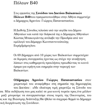
Πόλεων Β40
Στις εργασίες της
Συνόδου του Δικτύου Βαλκανικών
Πόλεων Β40
που πραγματοποιήθηκε στην Αθήνα συμμετείχε
ο Δήμαρχος Αγρινίου Γιώργος Παπαναστασίου.
Η Διεθνής Σύνοδος τελούσε υπό την αιγίδα του Δήμου
Αθηναίων και κατά την διάρκειά της ο Δήμαρχος Αθηναίων
Κώστας Μπακογιάννης ανέλαβε την Προεδρία από τον
ομόλογό του Δήμαρχο Κωνσταντινούπολης
ΕκρέμΙμάμογλου.
Οι 69 Δήμαρχοι από 10 χώρες των Βαλκανίων συμμετείχαν
σε
διμερείς συνεργασίες έχοντας ως στόχο την αναζήτηση
λύσεων στις καθημερινές προκλήσεις προωθώντας το κοινό
όραμα για ειρήνη και ευημερία στην περιοχή των
Βαλκανίων.
Ο
Δήμαρχος Αγρινίου Γιώργος Παπαναστασίου
στον
χαιρετισμό του αναφέρθηκε σ
τη σημασία της δημιουργίας
του Δικτύου
:
«
Με ιδιαίτερη τιμή χαιρετίζω τη Σύνοδο του
α. Μία εκδήλωση που μας καλεί σε μια κοινή πορεία προς ένα μέλλον
ι μαζί μπορούμε να συνεργαστούμε στους τομείς της Οικονομίας, του
ας και της Βιώσιμης Ανάπτυξης.
Θα ήθελα να συγχαρώ θερμά το Δήμαρχο
ική διοργάνωση της Συνόδου».