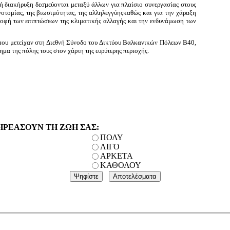
ή διακήρυξη δεσμεύονται μεταξύ άλλων για πλαίσιο συνεργασίας στους
ινοτομίας, της βιωσιμότητας, της αλληλεγγύηςκαθώς και για την χάραξη
ροφή των επιπτώσεων της κλιματικής αλλαγής και την ενδυνάμωση των
που μετείχαν στη Διεθνή Σύνοδο
του Δικτύου Βαλκανικών Πόλεων Β40,
μα της πόλης τους στον χάρτη της ευρύτερης περιοχής.
ΗΡΕΑΣΟΥΝ ΤΗ ΖΩΗ ΣΑΣ:
ΠΟΛΥ
ΛΙΓΟ
ΑΡΚΕΤΑ
ΚΑΘΟΛΟΥ