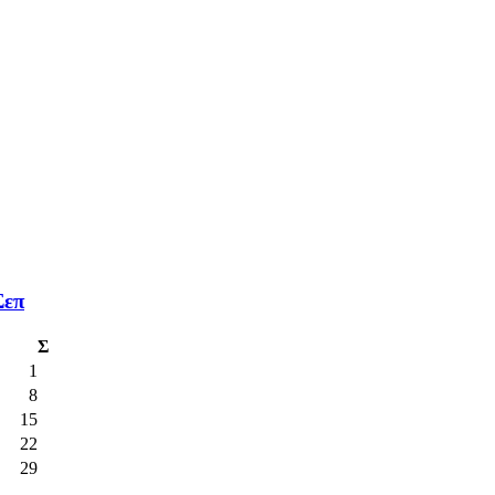
Σεπ
Σ
1
8
15
22
29