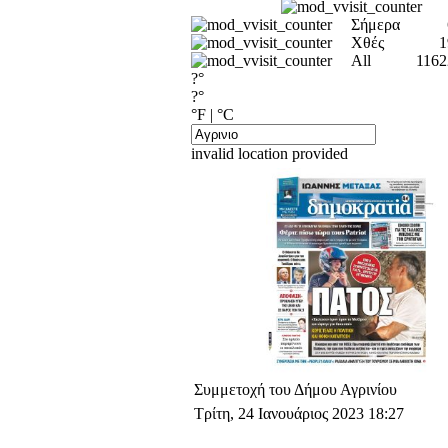
Σήμερα
Χθές
1
All
1162
?°
?°
°F
|
°C
invalid location provided
Συμμετοχή του Δήμου Αγρινίου
Τρίτη, 24 Ιανουάριος 2023 18:27