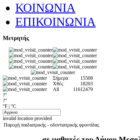
ΚΟΙΝΩΝΙΑ
ΕΠΙΚΟΙΝΩΝΙΑ
Μετρητής
Σήμερα
15508
Χθές
18203
All
11612479
?°
?°
°F
|
°C
invalid location provided
Παροχή παιδιατρικής - οδοντιατρικής φροντίδας
σε μαθητές του Δήμου Μεσο