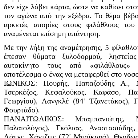
δεν είχε λάβει κάρτα, ώστε να καθίσει στο
τον αγώνα από την εξέδρα. Το θέμα βέβα
αρκετές απορίες στους φιλάθλους του
αναμένεται επίσημη απάντηση.
Με την λήξη της αναμέτρησης, 5 φίλαθλο
έπεσαν θύματα ξυλοδορμού, ληστεία
αυτοκίνητο τους από «φιλάθλους» 
αποτέλεσμα ο ένας να μεταφερθεί στο νοσ
ΙΩΝΙΚΟΣ: Πουρής, Παπαζούδης Α., Μ
Τσερκέζος, Κεφαλούκος, Καφάσο, Πα
Γεωργίου), Λανγκλέ (84' Τζανετάκος), Γ
Φουρτάδο).
ΠΑΝΑΙΤΩΛΙΚΟΣ: Μπαμπανιώτης, Μ
Παλαιολόγος), Γκόλιας, Αναστασιάδης
Λόπες, Χάντζιτς (72' Μπαϊκαρά), Θεοδωρί