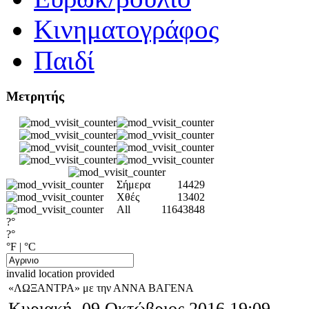
Κινηματογράφος
Παιδί
Μετρητής
Σήμερα
14429
Χθές
13402
All
11643848
?°
?°
°F
|
°C
invalid location provided
«ΛΩΞΑΝΤΡΑ» με την ΑΝΝΑ ΒΑΓΕΝΑ
Κυριακή, 09 Οκτώβριος 2016 19:09