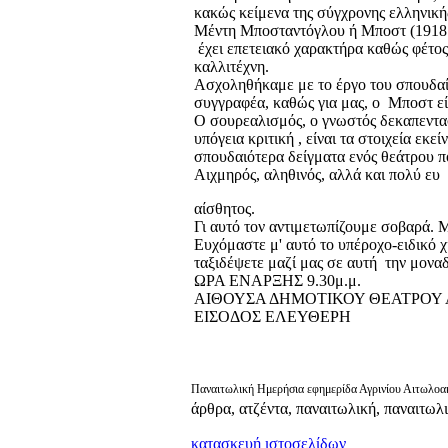
κακώς κείμενα της σύγχρονης ελληνικ
Μέντη Μποσταντόγλου ή Μποστ (1918
έχει επετειακό χαρακτήρα καθώς φέτος
καλλιτέχνη.
Ασχοληθήκαμε με το έργο του σπουδαί
συγγραφέα, καθώς για μας, ο Μποστ εί
Ο σουρεαλισμός, ο γνωστός δεκαπεντασ
υπόγεια κριτική , είναι τα στοιχεία εκ
σπουδαιότερα δείγματα ενός θεάτρου π
Αιχμηρός, αληθινός, αλλά και πολύ ευ
αίσθητος.
Γι αυτό τον αντιμετωπίζουμε σοβαρά. Μ
Ευχόμαστε μ' αυτό το υπέροχο-ειδικό χ
ταξιδέψετε μαζί μας σε αυτή την μον
ΩΡΑ ΕΝΑΡΞΗΣ 9.30μ.μ.
ΑΙΘΟΥΣΑ ΔΗΜΟΤΙΚΟΥ ΘΕΑΤΡΟΥ 
ΕΙΣΟΔΟΣ ΕΛΕΥΘΕΡΗ
Παναιτωλική Ημερήσια εφημερίδα Αγρινίου Αιτωλοακ
άρθρα, ατζέντα, παναιτωλική, παναιτωλ
κατασκευή ιστοσελίδων