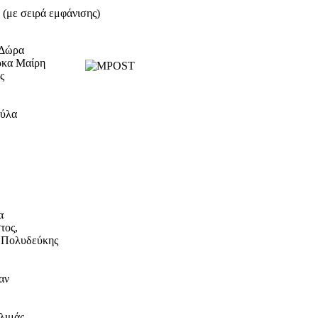
(με σειρά εμφάνισης)
 Δώρα
ρκα Μαίρη
ς
ύλα
α
τος,
 Πολυδεύκης
αν
ιμάς