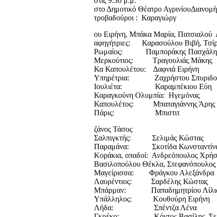
στις 9.30 μ.μ.
στο Δημοτικό Θέατρο ΑγρινίουΔιανομή 
τροβαδούροι : Καραγιώργ
ου Ειρήνη, Μπάκα Μαρία, Πατσιαλού
αφηγήτριες: Καρασούλου Βιβή, Τσί
Ρωμαίος: Παμποράκης Πασχάλη
Μερκούτιος: Τραγουλιάς Μάκης
Κα Καπουλέτου: Δαφνιά Ειρήνη
Υπηρέτρια: Ζαχρήστου Σπυριδο
Ιουλιέτα: Καραμπέκιου Εύη
Καραγκούνη Ολυμπία: Ηγεμόνας
Καπουλέτος: Μπαταγιάννης Άρης
Πάρις: Μπιστιτ
ζάνος Τάσος
Σαλπιγκτής: Σελιμάς Κώστας
Παραμάνα: Σκοτίδα Κωνσταντίν
Κοράκια, οπαδοί: Ανδρεόπουλος Χρήσ
Βασιλοπούλου Θέκλα, Στεφανόπουλος
Μαγείρισσα: Φράγκου Αλεξάνδρα
Λαυρέντιος: Σαρδέλης Κώστας
Μπάρμαν: Παπαδημητρίου Λίλι
Υπάλληλος: Κουθούρη Ειρήνη
Λήδα: Σπέντζα Λένα
Γκρέκο: Κόντος Βασίλης, Σελ