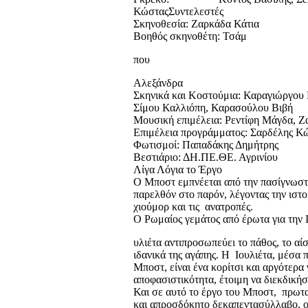
ΚώσταςΣυντελεστές
Σκηνοθεσία: Ζαρκάδα Κάτια
Βοηθός σκηνοθέτη: Τσάμ
που
Αλεξάνδρα
Σκηνικά και Κοστούμια: Καραγιώργου
Σίμου Καλλιόπη, Καρασούλου Βιβή
Μουσική επιμέλεια: Ρεντίφη Μάγδα, 
Επιμέλεια προγράμματος: Σαρδέλης Κ
Φωτισμοί: Παπαδάκης Δημήτρης
Βεστιάριο: ΔΗ.ΠΕ.ΘΕ. Αγρινίου
Λίγα Λόγια το Έργο
Ο Μποστ εμπνέεται από την πασίγνωστη
παρελθόν στο παρόν, λέγοντας την ιστο
χιούμορ και τις ανατροπές.
Ο Ρωμαίος γεμάτος από έρωτα για την 
υλιέτα αντιπροσωπεύει το πάθος, το αίσ
ιδανικά της αγάπης. Η Ιουλιέτα, μέσα 
Μποστ, είναι ένα κορίτσι και αργότερα 
αποφασιστικότητα, έτοιμη να διεκδικήσε
Και σε αυτό το έργο του Μποστ, πρωτα
και απροσδόκητο δεκαπεντασύλλαβο, ο 