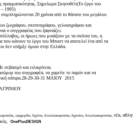
ής πραγματικότητας. Σημείωμα ΣκηνοθέτηΤο έργο του
 – 1995)
 συμπληρώνονται 20 χρόνια από το θάνατο του μεγάλου
ου ζωγράφου, σκιτσογράφου, γελοιογράφου και
ναι ο συγγραφέας που ξαφνιάζει.
ύλλαβος, οι ήρωες που μοιάζουν με τα σκίτσα του, η
είνα που κάνουν το έργο του Μποστ να αποτελεί ένα από τα
ου δεν υπήρξε όμοιο στην Ελλάδα.
ε σεβασμό και ειλικρίνεια.
ιούμορ του συγγραφέα, να χαρείτε το παρόν και να
αδική σάτιρα.28-29-30-31 ΜΑΙΟΥ 2015
ΑΓΡΙΝΙΟΥ
νέα, αθλητ
αρνανίας, εφημερίδα, Αγρίνιο, Αιτωλοακαρνανία, Αγρινίου, Αιτωλοακαρνανίας,
ικός.
OnePlusDESIGN