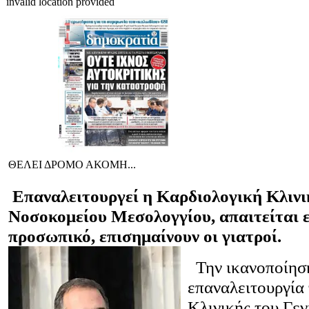
invalid location provided
ΘΕΛΕΙ ΔΡΟΜΟ ΑΚΟΜΗ...
Επαναλειτουργεί η Καρδιολογική Κλινι
Νοσοκομείου Μεσολογγίου, απαιτείται 
προσωπικό, επισημαίνουν οι γιατροί.
Την ικανοποίησή
επαναλειτουργία
Κλινικής του Γε