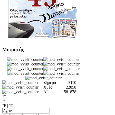
Μετρητής
Σήμερα
3110
Χθές
22858
All
11581878
?°
?°
°F
|
°C