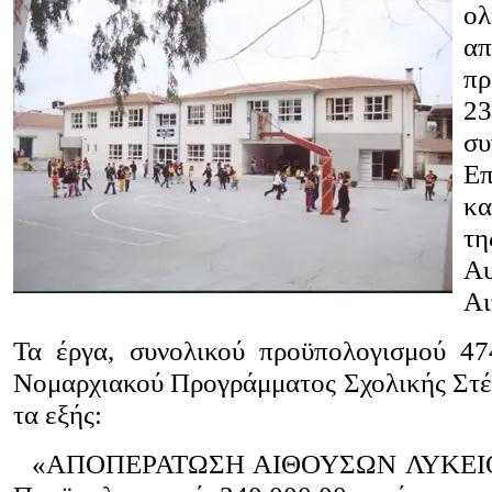
ολ
απ
πρ
23
συ
Επ
κα
τη
Αυ
Αι
Τα έργα, συνολικού προϋπολογισμού 47
Νομαρχιακού Προγράμματος Σχολικής Στέγ
τα εξής:
«ΑΠΟΠΕΡΑΤΩΣΗ ΑΙΘΟΥΣΩΝ ΛΥΚΕΙ