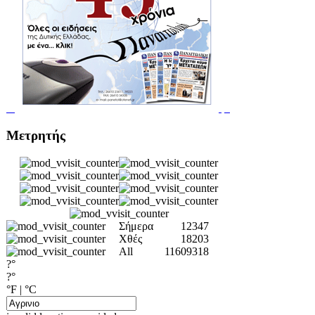
Μετρητής
Σήμερα
12347
Χθές
18203
All
11609318
?°
?°
°F
|
°C