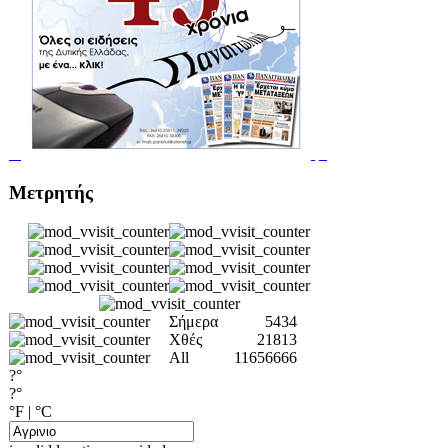
Μετρητής
Σήμερα
5434
Χθές
21813
All
11656666
?°
?°
°F
|
°C