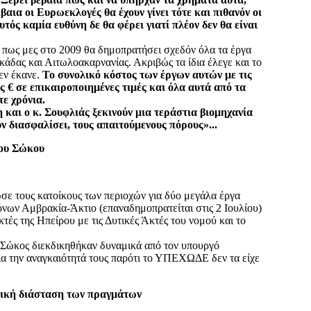
έβαια οι Ευρωεκλογές θα έχουν γίνει τότε και πιθανόν οι
τός καμία ευθύνη δε θα φέρει γιατί πλέον δεν θα είναι
 πως μες στο 2009 θα δημοπρατήσει σχεδόν όλα τα έργα
δας και Αιτωλοακαρνανίας. Ακριβώς τα ίδια έλεγε και το
δεν έκανε.
Το συνολικό κόστος των έργων αυτών με τις
ς € σε επικαιροποιημένες τιμές και όλα αυτά από τα
ε χρόνια.
 και ο κ. Σουφλιάς ξεκινούν μια τεράστια βιομηχανία
 διασφαλίσει, τους απαιτούμενους πόρους»...
ιου Σώκου
σε τους κατοίκους των περιοχών για δύο μεγάλα έργα
όνων Αμβρακία-Άκτιο (επαναδημοπρατείται στις 2 Ιουλίου)
τές της Ηπείρου με τις Δυτικές Άκτές του νομού και το
 Σώκος διεκδικηθήκαν δυναμικά από τον υπουργό
 την αναγκαιότητά τους παρότι το ΥΠΕΧΩΔΕ δεν τα είχε
ική διάσταση των πραγμάτων