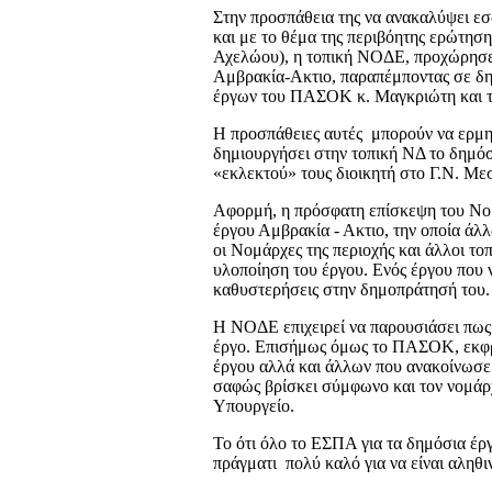
Στην προσπάθεια της να ανακαλύψει 
και με το θέμα της περιβόητης ερώτηση
Αχελώου), η τοπική ΝΟΔΕ, προχώρησε 
Αμβρακία-Ακτιο, παραπέμποντας σε δ
έργων του ΠΑΣΟΚ κ. Μαγκριώτη και τ
Η προσπάθειες αυτές μπορούν να ερμην
δημιουργήσει στην τοπική ΝΔ το δημόσ
«εκλεκτού» τους διοικητή στο Γ.Ν. Με
Αφορμή, η πρόσφατη επίσκεψη του Νο
έργου Αμβρακία - Ακτιο, την οποία ά
οι Νομάρχες της περιοχής και άλλοι τ
υλοποίηση του έργου. Ενός έργου που 
καθυστερήσεις στην δημοπράτησή του.
Η ΝΟΔΕ επιχειρεί να παρουσιάσει πως
έργο. Επισήμως όμως το ΠΑΣΟΚ, εκφρ
έργου αλλά και άλλων που ανακοίνωσε
σαφώς βρίσκει σύμφωνο και τον νομάρχ
Υπουργείο.
Το ότι όλο το ΕΣΠΑ για τα δημόσια έρ
πράγματι πολύ καλό για να είναι αληθ