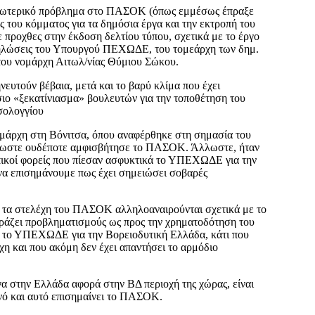
εσωτερικό πρόβλημα στο ΠΑΣΟΚ (όπως εμμέσως έπραξε
ς του κόμματος για τα δημόσια έργα και την εκτροπή του
προχθες στην έκδοση δελτίου τύπου, σχετικά με το έργο
ηλώσεις του Υπουργού ΠΕΧΩΔΕ, του τομεάρχη των δημ.
ου νομάρχη Αιτωλ/νίας Θύμιου Σώκου.
ευτούν βέβαια, μετά και το βαρύ κλίμα που έχει
ιο «ξεκατίνιασμα» βουλευτών για την τοποθέτηση του
σολογγίου
μάρχη στη Βόνιτσα, όπου αναφέρθηκε στη σημασία του
λλωστε ουδέποτε αμφισβήτησε το ΠΑΣΟΚ. Άλλωστε, ήταν
οπικοί φορείς που πίεσαν ασφυκτικά το ΥΠΕΧΩΔΕ για την
να επισημάνουμε πως έχει σημειώσει σοβαρές
 τα στελέχη του ΠΑΣΟΚ αλληλοαναιρούνται σχετικά με το
άζει προβληματισμούς ως προς την χρηματοδότηση του
 το ΥΠΕΧΩΔΕ για την Βορειοδυτική Ελλάδα, κάτι που
η και που ακόμη δεν έχει απαντήσει το αρμόδιο
γα στην Ελλάδα αφορά στην ΒΔ περιοχή της χώρας, είναι
ινό και αυτό επισημαίνει το ΠΑΣΟΚ.