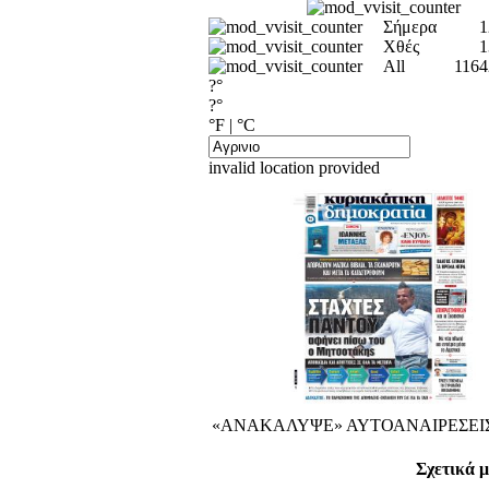
Σήμερα
1
Χθές
1
All
1164
?°
?°
°F
|
°C
invalid location provided
«ΑΝΑΚΑΛΥΨΕ» ΑΥΤΟΑΝΑΙΡΕΣΕΙΣ
Σχετικά μ