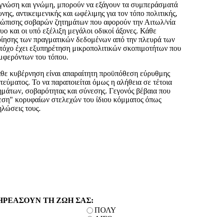
ας γνώση και γνώμη, μπορούν να εξάγουν τα συμπεράσματά
υνης, αντικειμενικής και ωφέλιμης για τον τόπο πολιτικής,
ετώπισης σοβαρών ζητημάτων που αφορούν την Αιτωλ/νία
υο και οι υπό εξέλιξη μεγάλοι οδικοί άξονες. Κάθε
ίησης των πραγματικών δεδομένων από την πλευρά των
χο έχει εξυπηρέτηση μικροπολιτικών σκοπιμοτήτων που
μφερόντων του τόπου.
άθε κυβέρνηση είναι απαραίτητη προϋπόθεση εύρυθμης
τεύματος. Το να παραποιείται όμως η αλήθεια σε τέτοια
ρημάτων, σοβαρότητας και σύνεσης. Γεγονός βέβαια που
ρεση" κορυφαίων στελεχών του ίδιου κόμματος όπως
ηλώσεις τους.
ΗΡΕΑΣΟΥΝ ΤΗ ΖΩΗ ΣΑΣ:
ΠΟΛΥ