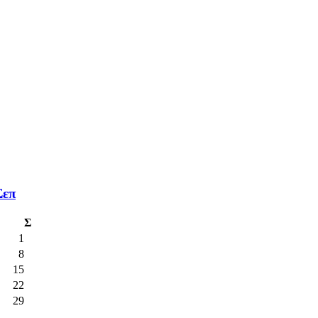
Σεπ
Σ
1
8
15
22
29