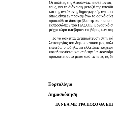
Οι πολίτες της Αιτωλ/νίας, διαθέτοντ
τους, για τη διάκριση μεταξύ της υπεύθ
και της ανεύθυνης δημαγωγικής αντιμ
όπως είναι εν προκειμένω το οδικό δίκτ
προσπάθεια διαστρέβλωσης και παραπο
εκπροσώπων του ΠΑΣΟΚ, μοναδικό στό
μέχρι τώρα απέβησαν εις βάρος των συ
Το να ασκείται αντιπολίτευση στην κ
λειτουργίας του δημοκρατικού μας πολι
επίπεδα, υποδηλώνει ελλείψεις επιχει
καταδεικνύεται και από την "αυτοαναί
προκύπτει αυτό μέσα από τις ίδιες τις δ
Εορτολόγιο
Δημοσκόπηση
ΤΑ ΝΕΑ ΜΕ ΤΡΑ ΠΟΣΟ ΘΑ ΕΠ