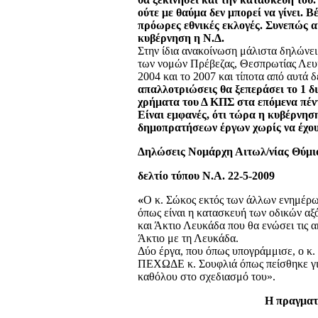
ούτε με θαύμα δεν μπορεί να γίνει. Β
πρόωρες εθνικές εκλογές. Συνεπώς αυ
κυβέρνηση η Ν.Δ.
Στην ίδια ανακοίνωση μάλιστα δηλώνει
των νομών Πρέβεζας, Θεσπρωτίας Λευκά
2004 και το 2007 και τίποτα από αυτά 
απαλλοτριώσεις θα ξεπεράσει το 1 δι
χρήματα του Δ ΚΠΣ στα επόμενα πέντ
Είναι εμφανές, ότι τώρα η κυβέρνηση
δημοπρατήσεων έργων χωρίς να έχουν
Δηλώσεις Νομάρχη Αιτωλ/νίας Θύμ
δελτίο τύπου Ν.Α. 22-5-2009
«
Ο κ. Σώκος εκτός των άλλων ενημέρω
όπως είναι η κατασκευή των οδικών αξ
και Άκτιο Λευκάδα που θα ενώσει τις ακ
Άκτιο με τη Λευκάδα.
Δύο έργα, που όπως υπογράμμισε, ο κ.
ΠΕΧΩΔΕ κ. Σουφλιά όπως πείσθηκε για
καθόλου στο σχεδιασμό του».
Η πραγματ