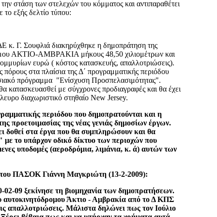
την στάση των στελεχών του κόμματος και αντιπαραθέτει
 το εξής δελτίο τύπου:
. Γ. Σουφλιά διακηρύχθηκε η δημοπράτηση της
ομου ΑΚΤΙΟ-ΑΜΒΡΑΚΙΑ μήκους 48,50 χιλιομέτρων και
ομμυρίων ευρώ ( κόστος κατασκευής, απαλλοτριώσεις).
ς πόρους στα πλαίσια της Δ΄ προγραμματικής περιόδου
ρησιακό πρόγραμμα "Ενίσχυση Προσπελασιμότητας".
κατασκευασθεί με σύγχρονες προδιαγραφές και θα έχει
λευρο διαχωριστικό στηθαίο New Jersey.
γραμματικής περιόδου που δημοπρατούνται και η
της προετοιμασίας της νέας γενιάς δημοσίων έργων.
χει δοθεί στα έργα που θα συμπληρώσουν και θα
 με το υπάρχον οδικό δίκτυο των περιοχών που
ενες υποδομές (αεροδρόμια, λιμάνια, κ. ά) αυτών των
του ΠΑΣΟΚ Γιάννη Μαγκριώτη (13-2-2009):
0-02-09 ξεκίνησε τη βιομηχανία των δημοπρατήσεων.
 αυτοκινητόδρομου Άκτιο - Αμβρακία από το Δ ΚΠΣ
 τις απαλλοτριώσεις. Μάλιστα δηλώνει πως τον Ιούλιο
 Ξέρει βέβαια πως και να υπήρχαν τα χρήματα αυτά,