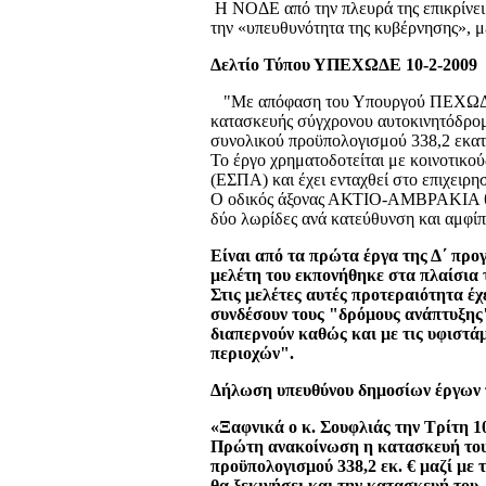
Η ΝΟΔΕ από την πλευρά της επικρίνει 
την «υπευθυνότητα της κυβέρνησης», με
Δελτίο Τύπου ΥΠΕΧΩΔΕ 10-2-2009
"Με απόφαση του Υπουργού ΠΕΧΩΔΕ κ
κατασκευής σύγχρονου αυτοκινητόδρ
συνολικού προϋπολογισμού 338,2 εκατ
Το έργο χρηματοδοτείται με κοινοτικού
(ΕΣΠΑ) και έχει ενταχθεί στο επιχει
Ο οδικός άξονας ΑΚΤΙΟ-ΑΜΒΡΑΚΙΑ θα 
δύο λωρίδες ανά κατεύθυνση και αμφίπ
Είναι από τα πρώτα έργα της Δ΄ προ
μελέτη του εκπονήθηκε στα πλαίσια 
Στις μελέτες αυτές προτεραιότητα έ
συνδέσουν τους "δρόμους ανάπτυξης"
διαπερνούν καθώς και με τις υφιστάμ
περιοχών".
Δήλωση υπευθύνου δημοσίων έργων 
«Ξαφνικά ο κ. Σουφλιάς την Τρίτη 1
Πρώτη ανακοίνωση η κατασκευή του
προϋπολογισμού 338,2 εκ. € μαζί με
θα ξεκινήσει και την κατασκευή του.