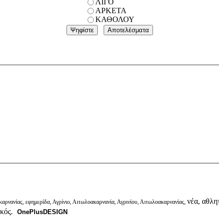
ΛΙΓΟ
ΑΡΚΕΤΑ
ΚΑΘΟΛΟΥ
νέα, αθλητ
αρνανίας, εφημερίδα, Αγρίνιο, Αιτωλοακαρνανία, Αγρινίου, Αιτωλοακαρνανίας,
ικός.
OnePlusDESIGN