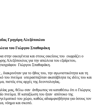
αΐας Γρηγόρη Αλεξόπουλου
ώλεια του Γιώργου Σπαθαράκη
ια στην οικογένεια και στους οικείους του
εκφράζει ο
όρης Αλεξόπουλος για την απώλεια του εξαίρετου,
οσιογράφου
Γιώργου Σπαθαράκη.
 διακρινόταν για το ήθος του,
την
αγωνιστικότητα και τη
κό του πνεύμα
υπερασπιζόταν ακατάβλητα τις ιδέες του και
ημα
,
πιστός στις αρχές της δεοντολογίας.
ιλίας μας, θέλω σαν
άνθρωπος να καταθέσω ότι ο Γιώργος
ίο πνεύμα. Η καταξίωση του ήταν
απότοκο της
γγελματικό του χώρο
,
καθώς αδιαμφισβήτητα για όσους τον
μα, νόημα και σκοπό.