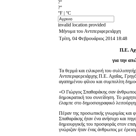
?°
?°
°F
|
°C
invalid location provided
Μήνυμα του Αντιπεριφερειάρχη
Τρίτη, 04 Φεβρουάριος 2014 18:48
Π.Ε. Αχ
για την απ
Τα θερμά και ειλικρινή του συλλυπητήρ
Αντιπεριφερειάρχης Π.Ε. Αχαΐας, Γρηγ
αγαπημένου φίλου και συμπολίτη δημ
«Ο Γιώργος Σπαθαράκης σαν άνθρωπος ,
δημοκρατική του συνείδηση. Το μαχητι
έλαμπε στο δημοσιογραφικό λειτούργ
Πέραν της προσωπικής γνωριμίας και φ
Σπαθαράκης ήταν ένα ανήσυχο και πηγα
δημιουργικής του προσφοράς στον επα
γνώριζαν ήταν ένας άνθρωπος με έρεισ