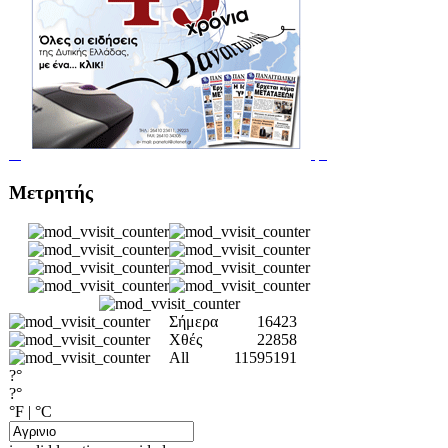
Μετρητής
Σήμερα
16423
Χθές
22858
All
11595191
?°
?°
°F
|
°C