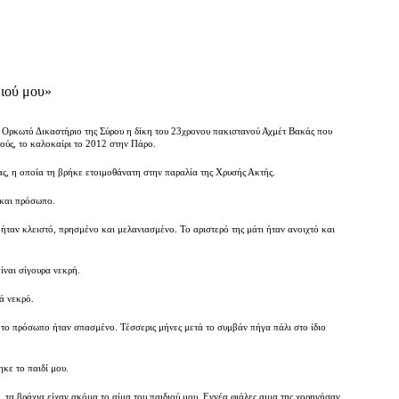
διού μου»
 Ορκωτό Δικαστήριο της Σύρου η δίκη του 23χρονου πακιστανού Αχμέτ Βακάς που
ούς, το καλοκαίρι το 2012 στην Πάρο.
ας, η οποία τη βρήκε ετοιμοθάνατη στην παραλία της Χρυσής Ακτής.
 και πρόσωπο.
 ήταν κλειστό, πρησμένο και μελανιασμένο. Το αριστερό της μάτι ήταν ανοιχτό και
είναι σίγουρα νεκρή.
κά νεκρό.
το πρόσωπο ήταν σπασμένο. Τέσσερις μήνες μετά το συμβάν πήγα πάλι στο ίδιο
κε το παιδί μου.
 τα βράχια είχαν ακόμα το αίμα του παιδιού μου. Εννέα φιάλες αιμα της χορηγήσαν