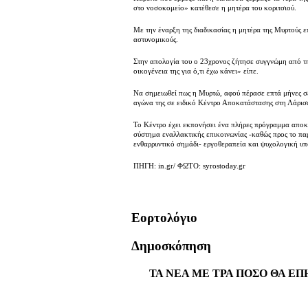
στο νοσοκομείο» κατέθεσε η μητέρα του κοριτσιού.
Με την έναρξη της διαδικασίας η μητέρα της Μυρτούς 
αστυνομικούς.
Στην απολογία του ο 23χρονος ζήτησε συγγνώμη από τη
οικογένεια της για ό,τι έχω κάνει» είπε.
Να σημειωθεί πως η Μυρτώ, αφού πέρασε επτά μήνες σ
αγώνα της σε ειδικό Κέντρο Αποκατάστασης στη Λάρισ
Το Κέντρο έχει εκπονήσει ένα πλήρες πρόγραμμα αποκα
σύστημα εναλλακτικής επικοινωνίας -καθώς προς το πα
ενθαρρυντικό σημάδι- εργοθεραπεία και ψυχολογική υπ
ΠΗΓΗ: in.gr/ ΦΩΤΟ: syrostoday.gr
Εορτολόγιο
Δημοσκόπηση
ΤΑ ΝΕΑ ΜΕ ΤΡΑ ΠΟΣΟ ΘΑ ΕΠ