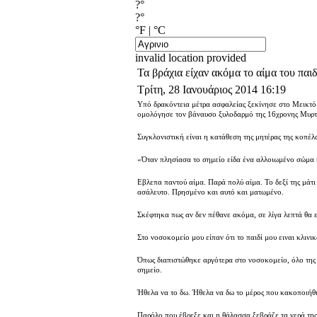
?°
?°
°F
|
°C
invalid location provided
Τα βράχια είχαν ακόμα το αίμα του παι
Τρίτη, 28 Ιανουάριος 2014 16:19
Υπό δρακόντεια μέτρα ασφαλείας ξεκίνησε στο Μεικτό
ομολόγησε τον βάναυσο ξυλοδαρμό της 16χρονης Μυρτ
Συγκλονιστική είναι η κατάθεση της μητέρας της κοπέλ
«Όταν πλησίασα το σημείο είδα ένα αλλοιωμένο σώμα
Εβλεπα παντού αίμα. Παρά πολύ αίμα. Το δεξί της μάτι
ασάλευτο. Πρησμένο και αυτό και ματωμένο.
Σκέφτηκα πως αν δεν πέθανε ακόμα, σε λίγα λεπτά θα 
Στο νοσοκομείο μου είπαν ότι το παιδί μου ειναι κλινι
Όπως διαπιστώθηκε αργότερα στο νοσοκομείο, όλο της 
σημείο.
Ήθελα να το δω. Ήθελα να δω το μέρος που κακοποιήθη
Παρόλο που έβρεξε και η θάλασσα ξεβράζε τα νερά της,