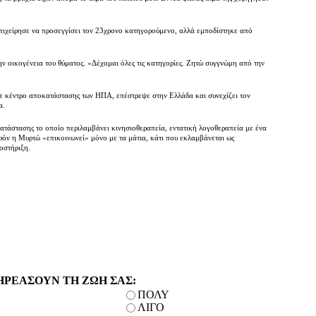
επιχείρησε να προσεγγίσει τον 23χρονο κατηγορούμενο, αλλά εμποδίστηκε από
ν οικογένεια του θύματος. «Δέχομαι όλες τις κατηγορίες. Ζητώ συγγνώμη από την
ε κέντρο αποκατάστασης των ΗΠΑ, επέστρεψε στην Ελλάδα και συνεχίζει τον
α.
τάστασης το οποίο περιλαμβάνει κινησιοθεραπεία, εντατική λογοθεραπεία με ένα
ρόν η Μυρτώ «επικοινωνεί» μόνο με τα μάτια, κάτι που εκλαμβάνεται ως
οστήριξη.
ΗΡΕΑΣΟΥΝ ΤΗ ΖΩΗ ΣΑΣ:
ΠΟΛΥ
ΛΙΓΟ