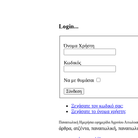
Login...
Όνομα Χρήστη
Κωδικός
Να με θυμάσαι
Ξεχάσατε τον κωδικό σας;
Ξεχάσατε το όνομα χρήστη;
Παναιτωλική Ημερήσια εφημερίδα Αγρινίου Αιτωλοακ
άρθρα, ατζέντα, παναιτωλική, παναιτωλ