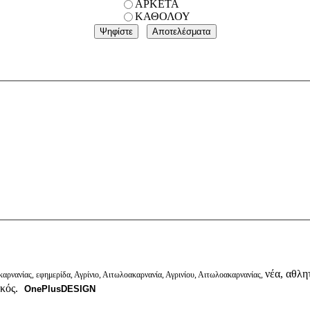
ΑΡΚΕΤΑ
ΚΑΘΟΛΟΥ
νέα, αθλητ
αρνανίας, εφημερίδα, Αγρίνιο, Αιτωλοακαρνανία, Αγρινίου, Αιτωλοακαρνανίας,
ικός.
OnePlusDESIGN