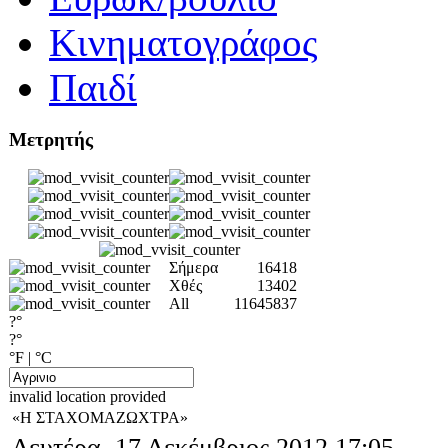
Κινηματογράφος
Παιδί
Μετρητής
Σήμερα
16418
Χθές
13402
All
11645837
?°
?°
°F
|
°C
invalid location provided
«Η ΣΤΑΧΟΜΑΖΩΧΤΡΑ»
Δευτέρα, 17 Δεκέμβριος 2012 17:05