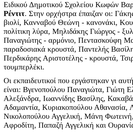
Ειδικού Δημοτικού Σχολείου Κωφών Β
Ρέντιτ
. Στην ορχήστρα έπαιζαν οι: Γάκη
βιολί, Κανναβού Θεώνη - κανονάκι, Κου
πολίτικη λύρα, Μηλιδάκης Γιώργος - ξ
Παναγιώτης - αρμόνιο, Πεντασκούφη Μα
παραδοσιακά κρουστά, Παντελής Βασίλη
Περδικάρης Αριστοτέλης - κρουστά, Τσι
τουμπερλέκι.
Οι εκπαιδευτικοί που εργάστηκαν γι αυτ
είναι: Βγενοπούλου Παναγιώτα, Γιώτη Ε
Αλεξάνδρα, Ιωαννίδης Βασίλης, Κακαβά
Αδαμαντία, Κυριακοπούλου Αθανασία, Λ
Νικολοπούλου Αγγελική, Μάνη Φωτειν
Αφροδίτη, Παπαζή Αγγελική και Ουρανί