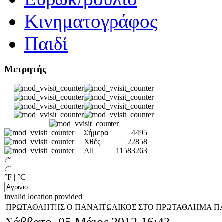
Κινηματογράφος
Παιδί
Μετρητής
Σήμερα
4495
Χθές
22858
All
11583263
?°
?°
°F
|
°C
invalid location provided
ΠΡΩΤΑΘΛΗΤΗΣ Ο ΠΑΝΑΙΤΩΛΙΚΟΣ ΣΤΟ ΠΡΩΤΑΘΛΗΜΑ Π
Σάββατο, 05 Μάιος 2012 16:43