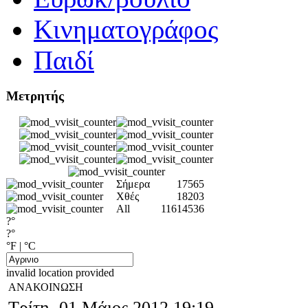
Κινηματογράφος
Παιδί
Μετρητής
Σήμερα
17565
Χθές
18203
All
11614536
?°
?°
°F
|
°C
invalid location provided
ΑΝΑΚΟΙΝΩΣΗ
Τρίτη, 01 Μάιος 2012 19:19