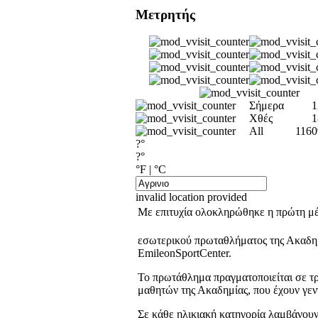
Μετρητής
Σήμερα
1
Χθές
1
All
1160
?°
?°
°F
|
°C
invalid location provided
Με επιτυχία ολοκληρώθηκε η πρώτη μέ
εσωτερικού πρωταθλήματος της Ακαδημ
EmileonSportCenter.
Το πρωτάθλημα πραγματοποιείται σε τρ
μαθητών της Ακαδημίας, που έχουν γενν
Σε κάθε ηλικιακή κατηγορία λαμβάνουν