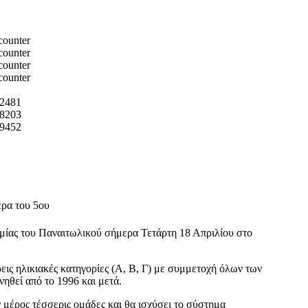
2481
8203
9452
ρα του 5ου
ίας του Παναιτωλικού σήμερα Τετάρτη 18 Απριλίου στο
εις ηλικιακές κατηγορίες (Α, Β, Γ) με συμμετοχή όλων των
ηθεί από το 1996 και μετά.
 μέρος τέσσερις ομάδες και θα ισχύσει το σύστημα