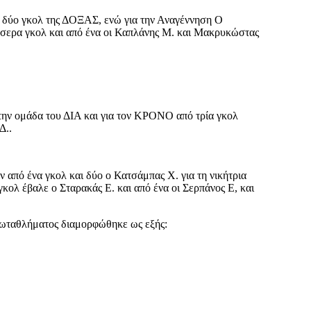
 δύο γκολ της ΔΟΞΑΣ, ενώ για την Αναγέννηση Ο
σερα γκολ και από ένα οι Καπλάνης Μ. και Μακρυκώστας
την ομάδα του ΔΙΑ και για τον ΚΡΟΝΟ από τρία γκολ
Δ..
ν από ένα γκολ και δύο ο Κατσάμπας Χ. για τη νικήτρια
λ έβαλε ο Σταρακάς Ε. και από ένα οι Σερπάνος Ε, και
ρωταθλήματος διαμορφώθηκε ως εξής: