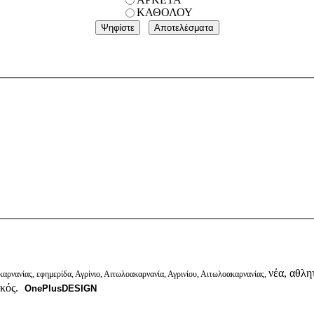
ΚΑΘΟΛΟΥ
νέα, αθλητ
αρνανίας, εφημερίδα, Αγρίνιο, Αιτωλοακαρνανία, Αγρινίου, Αιτωλοακαρνανίας,
ικός.
OnePlusDESIGN