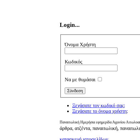
Login...
Όνομα Χρήστη
Κωδικός
Να με θυμάσαι
Ξεχάσατε τον κωδικό σας;
Ξεχάσατε το όνομα χρήστη;
Παναιτωλική Ημερήσια εφημερίδα Αγρινίου Αιτωλοακ
άρθρα, ατζέντα, παναιτωλική, παναιτωλ
κατασκευή ιστοσελίδων