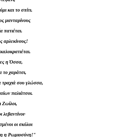
μι και το σπίτι.
υς μανταρίνους
α πατιέται.
ς αρλεκίνους!
καλοκρατιέται.
ντες η Όσσα,
ια το χαράτσι,
ία τραχιά σου γλώσσα,
αίων παλιάτσοι.
ι Ζωίλοι,
 λεβαντίνοι·
ασμένοι οι σκύλοι
ρνη η Ρωμιοσύνη!"