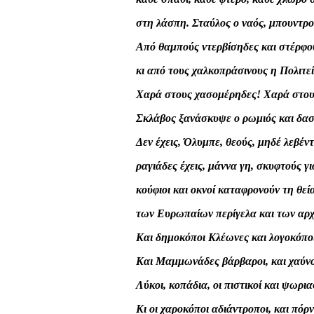
στη λάσπη. Σταύλος ο ναός, μπουντρού
Από θαμπούς ντερβίσηδες και στέρφο
κι από τους χαλκοπράσινους η Πολιτεί
Χαρά στους χασομέρηδες! Χαρά στου
Σκλάβος ξανάσκυψε ο ρωμιός και δασ
Δεν έχεις, Όλυμπε, θεούς, μηδέ λεβέ
ραγιάδες έχεις, μάννα γη, σκυφτούς γ
κούφιοι και οκνοί καταφρονούν τη θε
των Ευρωπαίων περίγελα και των αρχ
Και δημοκόποι Κλέωνες και λογοκόπο
Και Μαμμωνάδες βάρβαροι, και χαύνοι
Λύκοι, κοπάδια, οι πιστικοί και ψωρι
Κι οι χαροκόποι αδιάντροποι, και πό