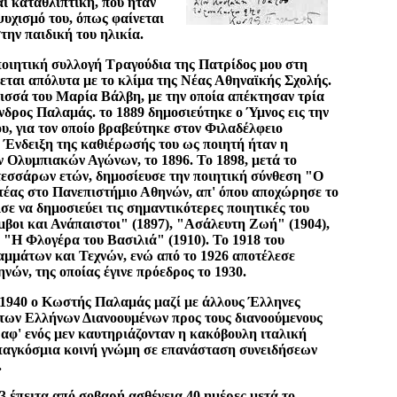
ι καταθλιπτική, που ήταν
ψυχισμό του, όπως φαίνεται
την παιδική του ηλικία.
ποιητική συλλογή Τραγούδια της Πατρίδος μου στη
εται απόλυτα με το κλίμα της Νέας Αθηναϊκής Σχολής.
ισσά του Μαρία Βάλβη, με την οποία απέκτησαν τρία
ανδρος Παλαμάς. το 1889 δημοσιεύτηκε ο Ύμνος εις την
υ, για τον οποίο βραβεύτηκε στον Φιλαδέλφειο
. Ένδειξη της καθιέρωσής του ως ποιητή ήταν η
 Ολυμπιακών Αγώνων, το 1896. Το 1898, μετά το
 τεσσάρων ετών, δημοσίευσε την ποιητική σύνθεση "Ο
τέας στο Πανεπιστήμιο Αθηνών, απ' όπου αποχώρησε το
ισε να δημοσιεύει τις σημαντικότερες ποιητικές του
αμβοι και Ανάπαιστοι" (1897), "Ασάλευτη Ζωή" (1904),
 "Η Φλογέρα του Βασιλιά" (1910). Το 1918 του
αμμάτων και Τεχνών, ενώ από το 1926 αποτέλεσε
νών, της οποίας έγινε πρόεδρος το 1930.
 1940 ο Κωστής Παλαμάς μαζί με άλλους Έλληνες
των Ελλήνων Διανοουμένων προς τους διανοούμενους
 αφ' ενός μεν καυτηριάζονταν η κακόβουλη ιταλική
ην παγκόσμια κοινή γνώμη σε επανάσταση συνειδήσεων
.
3 έπειτα από σοβαρή ασθένεια 40 ημέρες μετά το