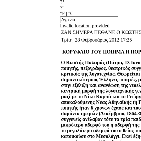
?°
?°
°F
|
°C
invalid location provided
ΣΑΝ ΣΗΜΕΡΑ ΠΕΘΑΝΕ Ο ΚΩΣΤΗΣ
Τρίτη, 28 Φεβρουάριος 2012 17:25
ΚΟΡΥΦΑΙΟ ΤΟΥ ΠΟΙΗΜΑ Η ΠΟΡ
Ο Κωστής Παλαμάς (Πάτρα, 13 Ιανου
ποιητής, πεζογρ
άφος, θεατρικός συγγ
κριτικός της λογοτεχνίας. Θεωρείται
σημαντικότερους Έλληνες ποιητές, 
στην εξέλιξη και ανανέωση της νεοε
κεντρική μορφή της λογοτεχνικής γε
μαζί με το Νίκο Καμπά και το Γεώργ
αποκαλούμενης Νέας Αθηναϊκής (ή Π
ποιητής ήταν 6 χρονών έχασε και του
σαράντα ημερών (Δεκέμβριος 1864-Φ
συγγενείς ανέλαβαν τότε τα τρία παιδ
μικρότερο αδερφό του η αδερφή της 
το μεγαλύτερο αδερφό του ο θείος τ
κατοικούσε στο Μεσολόγγι. Εκεί έζησ