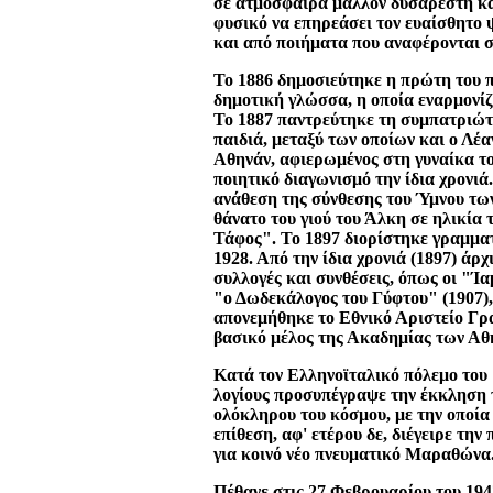
σε ατμόσφαιρα μάλλον δυσάρεστη κα
φυσικό να επηρεάσει τον ευαίσθητο 
και από ποιήματα που αναφέρονται σ
Το 1886 δημοσιεύτηκε η πρώτη του 
δημοτική γλώσσα, η οποία εναρμονίζ
Το 1887 παντρεύτηκε τη συμπατριώτ
παιδιά, μεταξύ των οποίων και ο Λέ
Αθηνάν, αφιερωμένος στη γυναίκα το
ποιητικό διαγωνισμό την ίδια χρονιά
ανάθεση της σύνθεσης του Ύμνου των
θάνατο του γιού του Άλκη σε ηλικία
Τάφος". Το 1897 διορίστηκε γραμμα
1928. Από την ίδια χρονιά (1897) άρχ
συλλογές και συνθέσεις, όπως οι "Ί
"ο Δωδεκάλογος του Γύφτου" (1907),
απονεμήθηκε το Εθνικό Αριστείο Γρ
βασικό μέλος της Ακαδημίας των Αθη
Κατά τον Ελληνοϊταλικό πόλεμο του
λογίους προσυπέγραψε την έκκληση 
ολόκληρου του κόσμου, με την οποία
επίθεση, αφ' ετέρου δε, διέγειρε τ
για κοινό νέο πνευματικό Μαραθώνα
Πέθανε στις 27 Φεβρουαρίου του 194