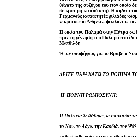
θάνατο της συζύγου του (τον οποίο δε
σε κρίσιμη κατάσταση). Η κηδεία το
Γερμανούς κατακτητές χιλιάδες κόσμ
νεκροταφείο Αθηνών, ψάλλοντας τον 
Η οικία του Παλαμά στην Πάτρα σώζε
πριν τη γέννηση του Παλαμά στο ίδιο
Ματθίλδη
Ήταν υποψήφιος για το Βραβείο Νομ
ΔΕΙΤΕ ΠΑΡΑΚΑΤΩ ΤΟ ΠΟΙΗΜΑ 
Η ΠΟΡΝΗ ΡΩΜΙΟΣΥΝΗ!
Η Πολιτεία λωλάθηκε, κι απόπαιδα τα
το Νου, το Λόγο, την Καρδιά, τον Ψά
κάθε σπαθί, κάθε φτερό, κάθε χλωρό 