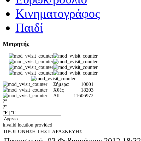
Κινηματογράφος
Παιδί
Μετρητής
Σήμερα
10001
Χθές
18203
All
11606972
?°
?°
°F
|
°C
invalid location provided
ΠΡΟΠΟΝΗΣΗ ΤΗΣ ΠΑΡΑΣΚΕΥΗΣ
Παρασκευή, 03 Φεβρουάριος 2012 18:32