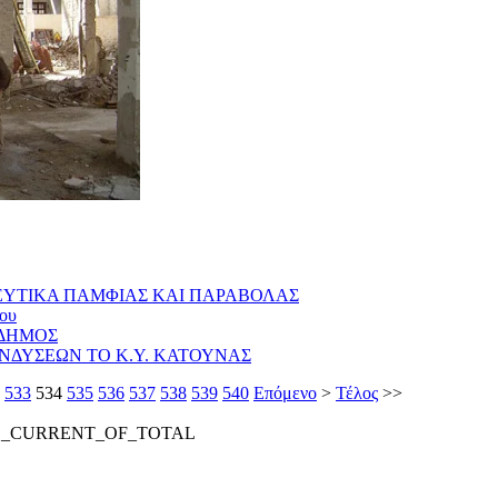
ΡΔΕΥΤΙΚΑ ΠΑΜΦΙΑΣ ΚΑΙ ΠΑΡΑΒΟΛΑΣ
ου
 ΔΗΜΟΣ
ΝΔΥΣΕΩΝ ΤΟ Κ.Υ. ΚΑΤΟΥΝΑΣ
533
534
535
536
537
538
539
540
Επόμενο
>
Τέλος
>>
E_CURRENT_OF_TOTAL