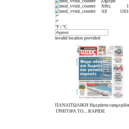
Σήμερα
Χθές
1
All
1161
?°
?°
°F
|
°C
invalid location provided
ΠΑΝΑΙΤΩΛΙΚΗ Ημερήσια εφημερίδα Α
ΓΡΗΓΟΡΑ ΤΟ... RAPIDE