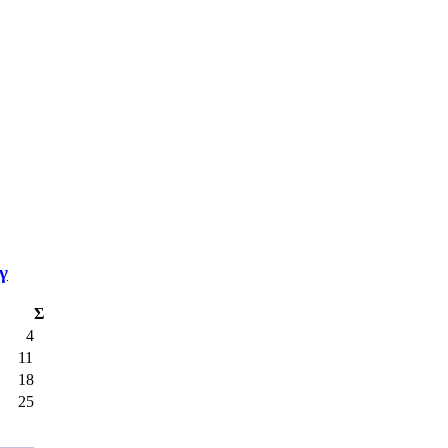
γ
Σ
4
11
18
25