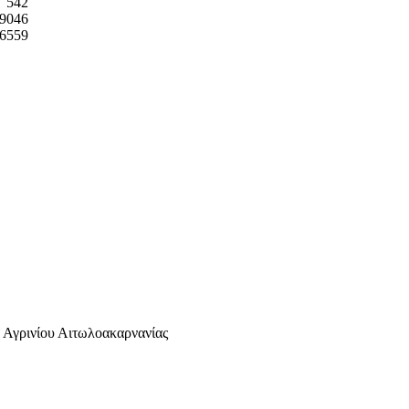
542
9046
6559
γρινίου Αιτωλοακαρνανίας