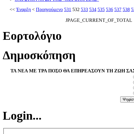
<<
Έναρξη
<
Προηγούμενο
531
532
533
534
535
536
537
538
5
JPAGE_CURRENT_OF_TOTAL
Εορτολόγιο
Δημοσκόπηση
ΤΑ ΝΕΑ ΜΕ ΤΡΑ ΠΟΣΟ ΘΑ ΕΠΗΡΕΑΣΟΥΝ ΤΗ ΖΩΗ ΣΑ
Login...