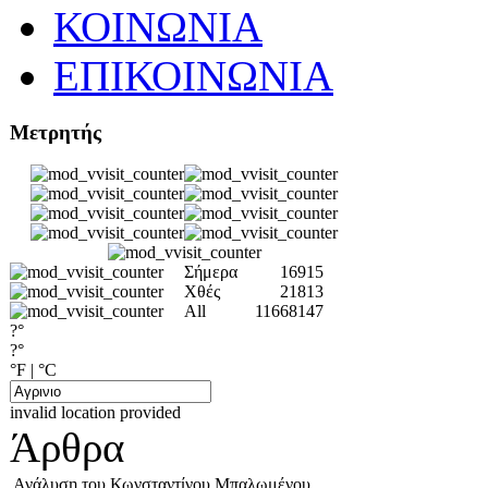
ΚΟΙΝΩΝΙΑ
ΕΠΙΚΟΙΝΩΝΙΑ
Μετρητής
Σήμερα
16915
Χθές
21813
All
11668147
?°
?°
°F
|
°C
invalid location provided
Άρθρα
Ανάλυση του Κωνσταντίνου Μπαλωμένου