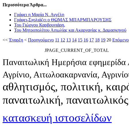
Περισσότερα Άρθρα...
Γράφει η Μαρία Ν. Αγγέλη
Γράφει-Σχολιάζει ο ΘΩΜΑΣ ΜΠΑΡΜΠΑΡΟΥΣΗΣ
Του Γιώργου Καρβουνιάρη,
Του Μητροπολίτου Αιτωλίας και Ακαρνανίας κ. Δαμασκηνού
<<
Έναρξη
<
Προηγούμενο
11
12
13
14
15
16
17
18
19
20
Επόμενο
JPAGE_CURRENT_OF_TOTAL
Παναιτωλική Ημερήσια εφημερίδα 
Αγρίνιο, Αιτωλοακαρνανία, Αγρινί
αθλητισμός, πολιτική, καιρό
παναιτωλική, παναιτωλικός
κατασκευή ιστοσελίδων