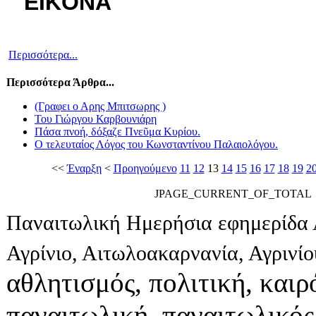
Περισσότερα...
Περισσότερα Άρθρα...
(Γραφει ο Αρης Μπιτσωρης )
Του Γιώργου Καρβουνιάρη
Πάσα πνοή, δόξαζε Πνεῦμα Κυρίου.
Ο τελευταίος Λόγος του Κωνσταντίνου Παλαιολόγου.
<<
Έναρξη
<
Προηγούμενο
11
12
13
14
15
16
17
18
19
2
JPAGE_CURRENT_OF_TOTAL
Παναιτωλική Ημερήσια εφημερίδα 
Αγρίνιο, Αιτωλοακαρνανία, Αγρινί
αθλητισμός, πολιτική, καιρό
παναιτωλική, παναιτωλικός