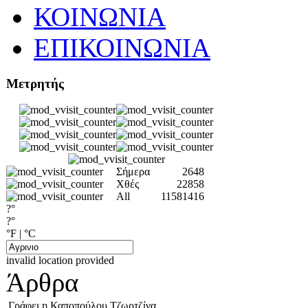
ΚΟΙΝΩΝΙΑ
ΕΠΙΚΟΙΝΩΝΙΑ
Μετρητής
Σήμερα
2648
Χθές
22858
All
11581416
?°
?°
°F
|
°C
invalid location provided
Άρθρα
Γράφει η Καποπούλου Τζωρτζίνα