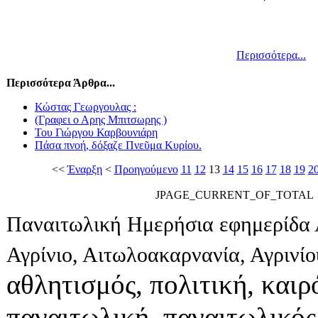
Περισσότερα...
Περισσότερα Άρθρα...
Κώστας Γεωργουλας :
(Γραφει ο Αρης Μπιτσωρης )
Του Γιώργου Καρβουνιάρη
Πάσα πνοή, δόξαζε Πνεῦμα Κυρίου.
<<
Έναρξη
<
Προηγούμενο
11
12
13
14
15
16
17
18
19
2
JPAGE_CURRENT_OF_TOTAL
Παναιτωλική Ημερήσια εφημερίδα 
Αγρίνιο, Αιτωλοακαρνανία, Αγρινί
αθλητισμός, πολιτική, καιρό
παναιτωλική, παναιτωλικός