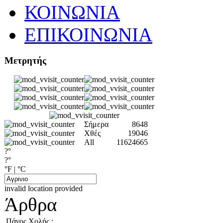
ΚΟΙΝΩΝΙΑ
ΕΠΙΚΟΙΝΩΝΙΑ
Μετρητής
Σήμερα
8648
Χθές
19046
All
11624665
?°
?°
°F
|
°C
invalid location provided
Άρθρα
Πάνος Χολής :