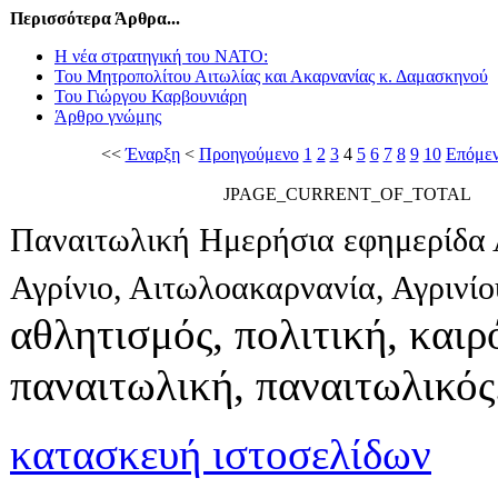
Περισσότερα Άρθρα...
Η νέα στρατηγική του ΝΑΤΟ:
Του Μητροπολίτου Αιτωλίας και Ακαρνανίας κ. Δαμασκηνού
Του Γιώργου Καρβουνιάρη
Άρθρο γνώμης
<<
Έναρξη
<
Προηγούμενο
1
2
3
4
5
6
7
8
9
10
Επόμε
JPAGE_CURRENT_OF_TOTAL
Παναιτωλική Ημερήσια εφημερίδα 
Αγρίνιο, Αιτωλοακαρνανία, Αγρινί
αθλητισμός, πολιτική, καιρό
παναιτωλική, παναιτωλικός
κατασκευή ιστοσελίδων