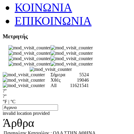
ΚΟΙΝΩΝΙΑ
ΕΠΙΚΟΙΝΩΝΙΑ
Μετρητής
Σήμερα
5524
Χθές
19046
All
11621541
?°
?°
°F
|
°C
invalid location provided
Άρθρα
Παναγιώτης Κατσούλης : ΟΛΑ ΣΤΗΝ ΑΘΗΝΑ.