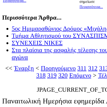
Περισσότερα...
σημείωσε
Περισσότερα...
Περισσότερα Άρθρα...
5ος Ημιμαραθώνιος Δρόμος «Μιχάλη
Τμήμα Αθλητισμού του ΣΥΝΑΣΠΙ
ΣΥΝΕΧΕΙΣ ΝΙΚΕΣ
Στα πλαίσια της ασφαλής τέλεσης το
αγώνα
<<
Έναρξη
<
Προηγούμενο
311
312
31
318
319
320
Επόμενο
>
Τέλ
JPAGE_CURRENT_OF_T
Παναιτωλική Ημερήσια εφημερίδα 