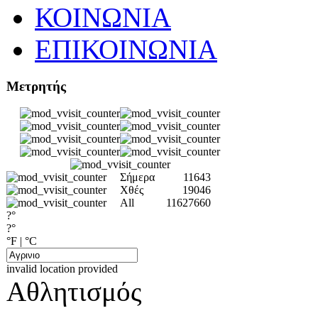
ΚΟΙΝΩΝΙΑ
ΕΠΙΚΟΙΝΩΝΙΑ
Μετρητής
Σήμερα
11643
Χθές
19046
All
11627660
?°
?°
°F
|
°C
invalid location provided
Αθλητισμός