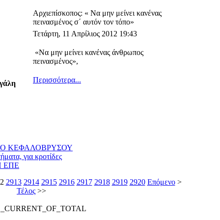
Αρχιεπίσκοπος: « Να μην μείνει κανένας
πεινασμένος σ΄ αυτόν τον τόπο»
Τετάρτη, 11 Απρίλιος 2012 19:43
«Να μην μείνει κανένας άνθρωπος
πεινασμένος»,
Περισσότερα...
εγάλη
ΤΟ ΚΕΦΑΛΟΒΡΥΣΟΥ
τήματα, για κροτίδες
 ΕΠΕ
2
2913
2914
2915
2916
2917
2918
2919
2920
Επόμενο
>
Τέλος
>>
E_CURRENT_OF_TOTAL