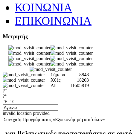
ΚΟΙΝΩΝΙΑ
ΕΠΙΚΟΙΝΩΝΙΑ
Μετρητής
Σήμερα
8848
Χθές
18203
All
11605819
?°
?°
°F
|
°C
invalid location provided
Συνέχιση Προγράμματος «Εξοικονόμηση κατ΄οίκον»
και βελτιωτικές τροποποιήσεις σε αυτό