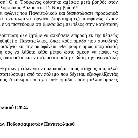
ευση! Ο κ. Τρύφωνας ορίστηκε αμέσως μετά βοηθός στον
λυμπιακός Βόλου στις 15 Νοεμβρίου!!!
ει αγώνες του Παναιτωλικού και διαπιστώσατε προσωπικά
α εντεταλμένα όργανα (παρατηρητές) προφανώς έχουν
με να πιστεύουμε ότι άμεσα θα μπει τέλος στην κατάσταση
ερίπτωση δεν ζητάμε να ασκήσετε επιρροή εκ της θέσεώς
οηθηθεί ο Παναιτωλικός, όπως κάθε ομάδα που συνειδητά
παρασκήνιο και την αδιαφάνεια. Θεωρούμε όμως υποχρέωσή
νη σας να λάβετε κάθε μέτρο ώστε άμεσα να πάψει να
ές αποφάσεις και να στερείται όσα με βάση την αγωνιστική
αθέμιτων μέσων για να υλοποιήσει τους στόχους του, αλλά
στατεύσουμε από τον πόλεμο που δέχεται, εξασφαλίζοντάς
όρους. Δικαίωμα που έχει κάθε ομάδα, πόσο μάλλον ομάδες
λικού Γ.Φ.Σ.
χων Ποδοσφαιριστών Παναιτωλικού