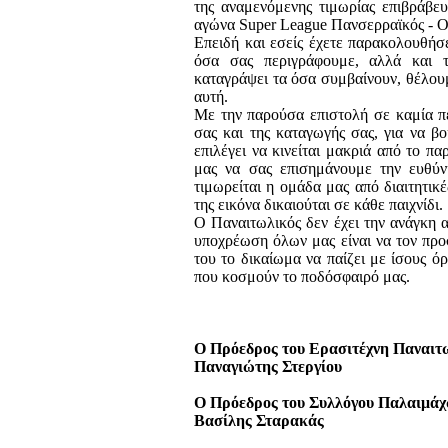
της αναμενόμενης τιμωρίας επιβράβ
αγώνα Super League Πανσερραϊκός - Ο
Επειδή και εσείς έχετε παρακολουθήσ
όσα σας περιγράφουμε, αλλά και τ
καταγράψει τα όσα συμβαίνουν, θέλου
αυτή.
Με την παρούσα επιστολή σε καμία π
σας και της καταγωγής σας, για να β
επιλέγει να κινείται μακριά από το 
μας να σας επισημάνουμε την ευθύ
τιμωρείται η ομάδα μας από διαιτητικ
της εικόνα δικαιούται σε κάθε παιχνίδι.
Ο Παναιτωλικός δεν έχει την ανάγκη 
υποχρέωση όλων μας είναι να τον προ
του το δικαίωμα να παίζει με ίσους 
που κοσμούν το ποδόσφαιρό μας.
Ο Πρόεδρος του Ερασιτέχνη Παναιτω
Παναγιώτης Στεργίου
Ο Πρόεδρος του Συλλόγου Παλαιμά
Βασίλης Σταρακάς