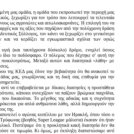
ημένη μας ομάδα, η ομάδα που εκπροσωπεί την περιοχή μας
κός, ξεχωρίζει για τον τρόπο που λειτουργεί τα τελευταία
νους ως αγρινιώτες και αιτωλοακαρνάνες. Η επιλογή του να
αρχές και τις αξίες που πηγάζουν από την πολύχρονη δράση
δευτικός Σύλλογος, τον κάνει να ξεχωρίζει στο γενικότερο
ν και να κερδίζει τα εγκωμιαστικά σχόλια των υγιώς
υγιή (και ταυτόχρονα δύσκολο) δρόμο, ενοχλεί όσους
ο ίδιο το ποδόσφαιρο. Ο πόλεμος που δέχτηκε σ' αυτή την
 ποικιλοτρόπως. Μεταξύ αυτών και διαιτητικά «λάθη» με
σεις.
ου της ΚΕΔ μας έδινε την βεβαιότητα ότι θα ανακοπεί το
δας μας, γνωρίζοντας και τη δική σας επιθυμία για την
υπηρετείτε.
ντί να επιβραβεύεται με δίκαιες διαιτησίες η προσπάθεια
ρότυπο, κάποιοι συνεχίζουν να παίζουν βρώμικα παιχνίδια,
που δικαιούται. Το μέγεθος της αδικίας και η συχνότητα
πρόκειται για απλά ανθρώπινα λάθη, αλλά δημιουργούν την
ος της.
 αποτελεί ο αγώνας κυπέλλου με τον Ηρακλή, όπου τόσο ο
ς Τρύφωνας (βοηθός Super League μάλιστα) έκαναν ότι ήταν
ωλικό. Πιστέψαμε ότι η προκλητικά κακή διαιτησία δεν θα
ύσε σε τιμωρία. Κι όμως, με έκπληξη διαπιστώσαμε αντί