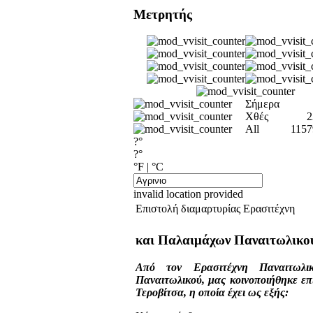
Μετρητής
Σήμερα
Χθές
2
All
1157
?°
?°
°F
|
°C
invalid location provided
Επιστολή διαμαρτυρίας Ερασιτέχνη
και Παλαιμάχων Παναιτωλικού
Από τον Ερασιτέχνη Παναιτωλι
Παναιτωλικού, μας κοινοποιήθηκε ε
Τεροβίτσα, η οποία έχει ως εξής: