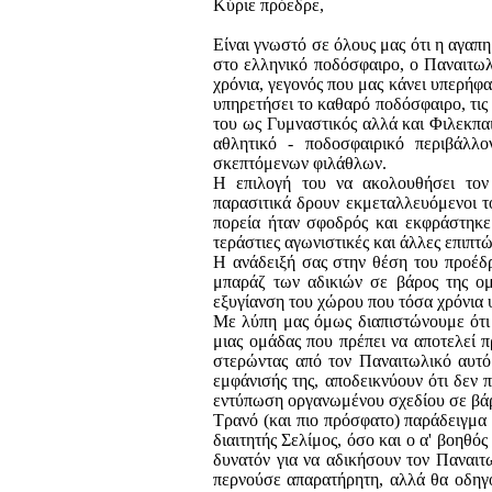
Κύριε πρόεδρε,
Είναι γνωστό σε όλους μας ότι η αγαπ
στο ελληνικό ποδόσφαιρο, ο Παναιτωλι
χρόνια, γεγονός που μας κάνει υπερήφα
υπηρετήσει το καθαρό ποδόσφαιρο, τις 
του ως Γυμναστικός αλλά και Φιλεκπαι
αθλητικό - ποδοσφαιρικό περιβάλλο
σκεπτόμενων φιλάθλων.
Η επιλογή του να ακολουθήσει τον 
παρασιτικά δρουν εκμεταλλευόμενοι τ
πορεία ήταν σφοδρός και εκφράστηκε
τεράστιες αγωνιστικές και άλλες επιπτώ
Η ανάδειξή σας στην θέση του προέδρ
μπαράζ των αδικιών σε βάρος της ομά
εξυγίανση του χώρου που τόσα χρόνια 
Με λύπη μας όμως διαπιστώνουμε ότι α
μιας ομάδας που πρέπει να αποτελεί π
στερώντας από τον Παναιτωλικό αυτό 
εμφάνισής της, αποδεικνύουν ότι δεν 
εντύπωση οργανωμένου σχεδίου σε βάρ
Τρανό (και πιο πρόσφατο) παράδειγμα
διαιτητής Σελίμος, όσο και ο α' βοηθό
δυνατόν για να αδικήσουν τον Παναιτ
περνούσε απαρατήρητη, αλλά θα οδηγο