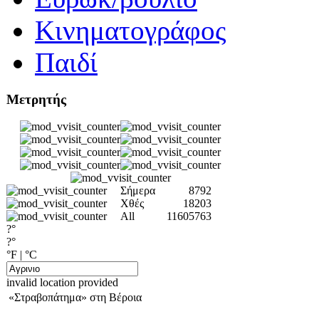
Κινηματογράφος
Παιδί
Μετρητής
Σήμερα
8792
Χθές
18203
All
11605763
?°
?°
°F
|
°C
invalid location provided
«Στραβοπάτημα» στη Βέροια