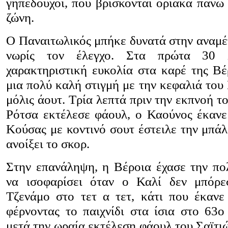
γηπεδούχοι, που βρίσκονται οριακά πάνω 
ζώνη.
Ο Παναιτωλικός μπήκε δυνατά στην αναμέ
νωρίς τον έλεγχο. Στα πρώτα 30 
χαρακτηριστική ευκολία στα καρέ της Βέρ
μια πολύ καλή στιγμή με την κεφαλιά του
μόλις άουτ. Τρία λεπτά πριν την εκπνοή τ
Ρότσα εκτέλεσε φάουλ, ο Καούνος έκανε
Κούσας με κοντινό σουτ έστειλε την μπάλ
ανοίξει το σκορ.
Στην επανάληψη, η Βέροια έχασε την πο
να ισοφαρίσει όταν ο Καλί δεν μπόρε
Τζενάμο στο τετ α τετ, κάτι που έκανε
φέρνοντας το παιχνίδι στα ίσια στο 63ο
μετά την ωραία εκτέλεση φάουλ του Σαϊτιώ