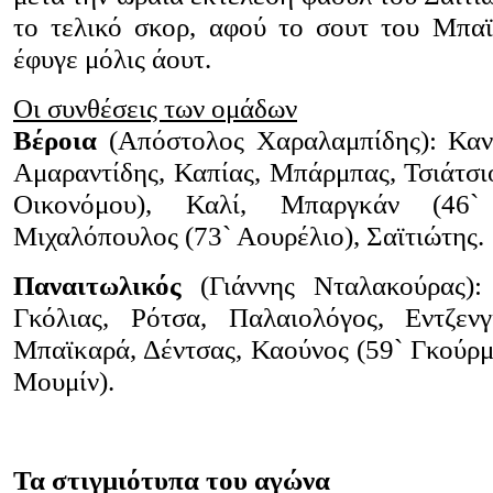
το τελικό σκορ, αφού το σουτ του Μπαϊ
έφυγε μόλις άουτ.
Οι συνθέσεις των ομάδων
Βέροια
(Απόστολος Χαραλαμπίδης): Καντ
Αμαραντίδης, Καπίας, Μπάρμπας, Τσιάτσιο
Οικονόμου), Καλί, Μπαργκάν (46` 
Μιχαλόπουλος (73` Αουρέλιο), Σαϊτιώτης.
Παναιτωλικός
(Γιάννης Νταλακούρας):
Γκόλιας, Ρότσα, Παλαιολόγος, Εντζενγ
Μπαϊκαρά, Δέντσας, Καούνος (59` Γκούρμα
Μουμίν).
Τα στιγμιότυπα του αγώνα