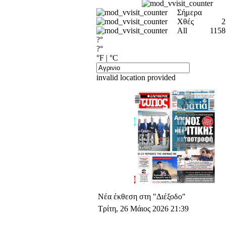
Σήμερα
Χθές
2
All
1158
?°
?°
°F
|
°C
invalid location provided
Νέα έκθεση στη "Διέξοδο"
Τρίτη, 26 Μάιος 2026 21:39