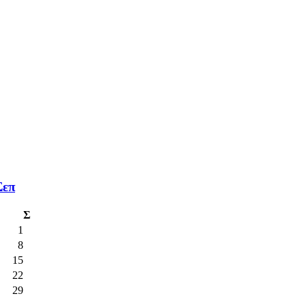
Σεπ
Σ
1
8
15
22
29