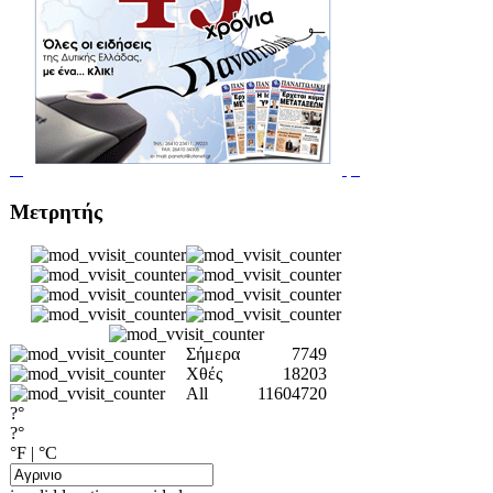
Μετρητής
Σήμερα
7749
Χθές
18203
All
11604720
?°
?°
°F
|
°C