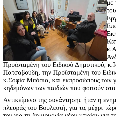
με 
του
Ερ
Επ
Εκπ
Κατ
κ.
Ανδ
Προϊσταμένη του Ειδικού Δημοτικού, κ.
Πατσαβούδη, την Προϊσταμένη του Ειδι
κ.Σοφία Μπόσια, και εκπροσώπους των 
κηδεμόνων των παιδιών που φοιτούν στο Ε
Αντικείμενο της συνάντησης ήταν η ενη
πλευράς του Βουλευτή, για τις μέχρι τώ
του για τη δημιουργία νέου κτιρίου για 