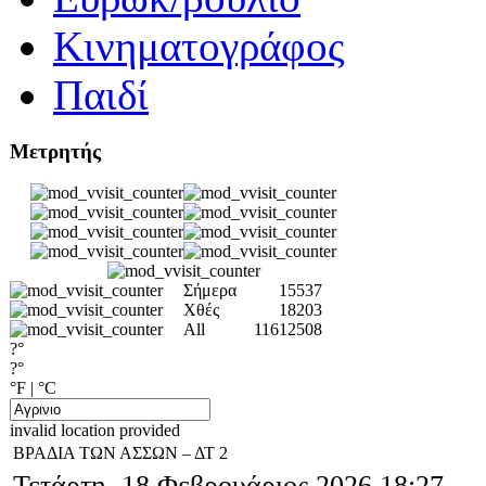
Κινηματογράφος
Παιδί
Μετρητής
Σήμερα
15537
Χθές
18203
All
11612508
?°
?°
°F
|
°C
invalid location provided
ΒΡΑΔΙΑ ΤΩΝ ΑΣΣΩΝ – ΔΤ 2
Τετάρτη, 18 Φεβρουάριος 2026 18:27