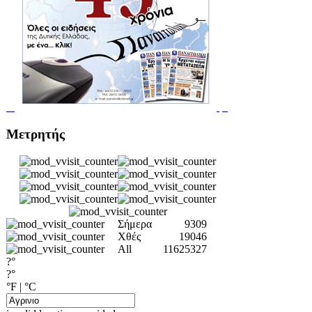
Μετρητής
Σήμερα
9309
Χθές
19046
All
11625327
?°
?°
°F
|
°C