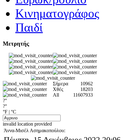
Κινηματογράφος
Παιδί
Μετρητής
Σήμερα
10962
Χθές
18203
All
11607933
?°
?°
°F
|
°C
invalid location provided
Άννα-Μισέλ Ασημακοπούλου:
Πέμπτη, 15 Δεκέμβριος 2022 20:06