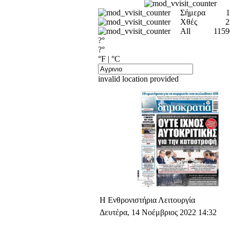
Σήμερα
1
Χθές
2
All
1159
?°
?°
°F
|
°C
invalid location provided
Η Ενθρονιστήρια Λειτουργία
Δευτέρα, 14 Νοέμβριος 2022 14:32