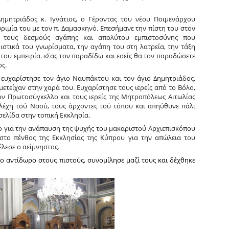
ημητριάδος κ. Ιγνάτιος, ο Γέροντας του νέου Ποιμενάρχου
ιμία του με τον π. Δαμασκηνό. Επεσήμανε την πίστη του στον
 τους δεσμούς αγάπης και απολύτου εμπιστοσύνης που
ιστικά του γνωρίσματα, την αγάπη του στη λατρεία, την τάξη
ή του εμπειρία. «Σας τον παραδίδω και εσείς θα τον παραδώσετε
ς.
ευχαρίστησε τον άγιο Ναυπάκτου και τον άγιο Δημητριάδος,
ετείχαν στην χαρά του. Ευχαρίστησε τους ιερείς από το Βόλο,
τον Πρωτοσύγκελλο και τους ιερείς της Μητροπόλεως Αιτωλίας
τελέχη τού Ναού, τους άρχοντες τού τόπου και απηύθυνε πάλι
σελίδα στην τοπική Εκκλησία.
ιο για την ανάπαυση της ψυχής του μακαριστού Αρχιεπισκόπου
το πένθος της Εκκλησίας της Κύπρου για την απώλεια του
λεσε ο αείμνηστος.
το αντίδωρο στους πιστούς, συνομίλησε μαζί τους και δέχθηκε