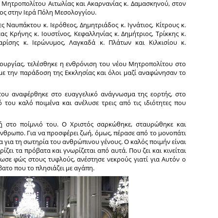
υ Mητροπολίτου Αιτωλίας και Ακαρνανίας κ. Δαμασκηνού, στον
ος στην Ιερά Πόλη Μεσολογγίου.
 Ναυπάκτου κ. Ιερόθεος, Δημητριάδος κ. Ιγνάτιος, Κίτρους κ.
ας Κρήνης κ. Ιουστίνος, Κεφαλληνίας κ. Δημήτριος, Τρίκκης κ.
αρίσης κ. Ιερώνυμος, Λαγκαδά κ. Πλάτων και Κιλκισίου κ.
ιτουργίας, τελέσθηκε η ενθρόνιση του νέου Μητροπολίτου στο
ε την παράδοση της Εκκλησίας και όλοι μαζί αναφώνησαν το
ου αναφέρθηκε στο ευαγγελικό ανάγνωσμα της εορτής, στο
ό του καλό ποιμένα και ανέλυσε τρεις από τις ιδιότητες που
ή
στο ποίμνιό του. Ο Χριστός σαρκώθηκε, σταυρώθηκε και
νθρωπο. Για να προσφέρει ζωή, όμως, πέρασε από το μονοπάτι
α για τη σωτηρία του ανθρώπινου γένους. Ο καλός ποιμήν είναι
ζει τα πρόβατα και γνωρίζεται από αυτά. Που ζει και κινείται
ωσε φώς στους τυφλούς, ανέστησε νεκρούς γιατί για Αυτόν ο
ατο που το πλησιάζει με αγάπη.