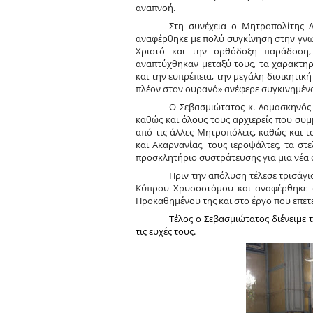
αναπνοή.
Στη συνέχεια ο Μητροπολίτης Δ
αναφέρθηκε με πολύ συγκίνηση στην γνωρ
Χριστό και την ορθόδοξη παράδοση,
αναπτύχθηκαν μεταξύ τους, τα χαρακτηρ
και την ευπρέπεια, την μεγάλη διοικητικ
πλέον στον ουρανό» ανέφερε συγκινημένο
Ο Σεβασμιώτατος κ. Δαμασκηνός 
καθώς και όλους τους αρχιερείς που συμμ
από τις άλλες Μητροπόλεις, καθώς και 
και Ακαρνανίας, τους ιεροψάλτες, τα σ
προσκλητήριο συστράτευσης για μια νέα 
Πριν την απόλυση τέλεσε τρισάγ
Κύπρου Χρυσοστόμου και αναφέρθηκε σ
Προκαθημένου της και στο έργο που επετέ
Τέλος ο Σεβασμιώτατος διένειμε 
τις ευχές τους.