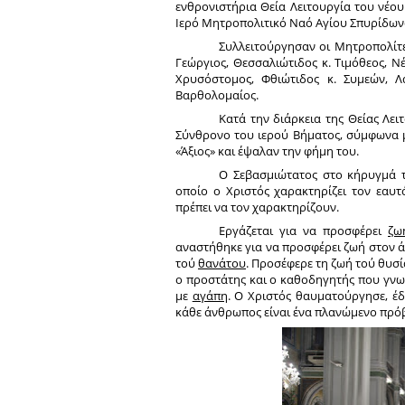
ενθρονιστήρια Θεία Λειτουργία του νέο
Ιερό Μητροπολιτικό Ναό Αγίου Σπυρίδων
Συλλειτούργησαν οι Μητροπολίτες
Γεώργιος, Θεσσαλιώτιδος κ. Τιμόθεος, Νέ
Χρυσόστομος, Φθιώτιδος κ. Συμεών, Λ
Βαρθολομαίος.
Κατά την διάρκεια της Θείας Λε
Σύνθρονο του ιερού Βήματος, σύμφωνα μ
«Άξιος» και έψαλαν την φήμη του.
Ο Σεβασμιώτατος στο κήρυγμά τ
οποίο ο Χριστός χαρακτηρίζει τον εαυτ
πρέπει να τον χαρακτηρίζουν.
Εργάζεται για να προσφέρει
ζω
αναστήθηκε για να προσφέρει ζωή στον ά
τού
θανάτου
. Προσέφερε τη ζωή τού θυσί
ο προστάτης και ο καθοδηγητής που γνωρί
με
αγάπη
. Ο Χριστός θαυματούργησε, έδ
κάθε άνθρωπος είναι ένα πλανώμενο πρόβ