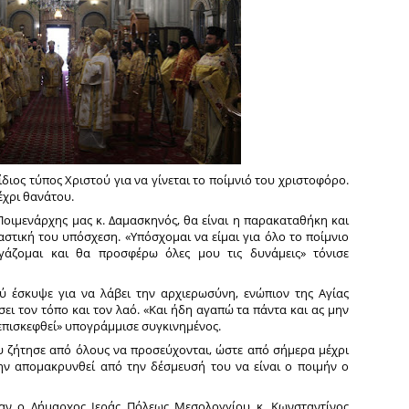
 ίδιος τύπος Χριστού για να γίνεται το ποίμνιό του χριστοφόρο.
έχρι θανάτου.
Ποιμενάρχης μας κ. Δαμασκηνός, θα είναι η παρακαταθήκη και
αστική του υπόσχεση. «Υπόσχομαι να είμαι για όλο το ποίμνιο
γάζομαι και θα προσφέρω όλες μου τις δυνάμεις» τόνισε
ύ έσκυψε για να λάβει την αρχιερωσύνη, ενώπιον της Αγίας
ει τον τόπο και τον λαό. «Και ήδη αγαπώ τα πάντα και ας μην
 επισκεφθεί» υπογράμμισε συγκινημένος.
 ζήτησε από όλους να προσεύχονται, ώστε από σήμερα μέχρι
ην απομακρυνθεί από την δέσμευσή του να είναι ο ποιμήν ο
χαν ο Δήμαρχος Ιεράς Πόλεως Μεσολογγίου κ. Κωνσταντίνος