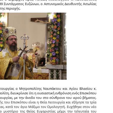
/39 Συντάγματος Ευζώνων, ο Αστυνομικός Διευθυντής Αιτωλίας
της περιοχής.
ιτουργίας ο Μητροπολίτης Ναυπάκτου και Αγίου Βλασίου κ.
λίτη, διευκρίνισε ότι η ουσιαστική ενθρόνιση ενός Επισκόπου
ιτουργίας, με την άνοδο του στο σύνθρονο του ιερού βήματος.
ής του Επισκόπου είναι η Θεία Λειτουργία και εξήγησε τα τρία
ίας, κατά τον άγιο Μάξιμο τον Ομολογητή. Ευχήθηκε στον νέο
το μυστήριο της Θείας Ευχαριστίας μέχρι την τελευταία του