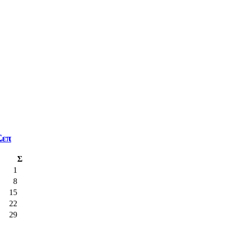
Σεπ
Σ
1
8
15
22
29