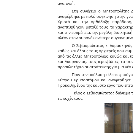
αναπνοή.
Στη συνέχεια ο Μητροπολίτης Δ
αναφέρθηκε με πολύ συγκίνηση στην γνωρ
Χριστό και την ορθόδοξη παράδοση,
αναπτύχθηκαν μεταξύ τους, τα χαρακτηρ
και την ευπρέπεια, την μεγάλη διοικητικ
πλέον στον ουρανό» ανέφερε συγκινημένο
Ο Σεβασμιώτατος κ. Δαμασκηνός 
καθώς και όλους τους αρχιερείς που συμμ
από τις άλλες Μητροπόλεις, καθώς και 
και Ακαρνανίας, τους ιεροψάλτες, τα σ
προσκλητήριο συστράτευσης για μια νέα 
Πριν την απόλυση τέλεσε τρισάγ
Κύπρου Χρυσοστόμου και αναφέρθηκε σ
Προκαθημένου της και στο έργο που επετέ
Τέλος ο Σεβασμιώτατος διένειμε 
τις ευχές τους.