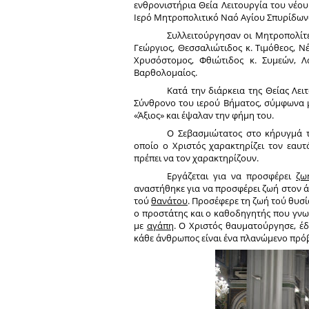
ενθρονιστήρια Θεία Λειτουργία του νέο
Ιερό Μητροπολιτικό Ναό Αγίου Σπυρίδων
Συλλειτούργησαν οι Μητροπολίτες
Γεώργιος, Θεσσαλιώτιδος κ. Τιμόθεος, Νέ
Χρυσόστομος, Φθιώτιδος κ. Συμεών, Λ
Βαρθολομαίος.
Κατά την διάρκεια της Θείας Λε
Σύνθρονο του ιερού Βήματος, σύμφωνα μ
«Άξιος» και έψαλαν την φήμη του.
Ο Σεβασμιώτατος στο κήρυγμά τ
οποίο ο Χριστός χαρακτηρίζει τον εαυτ
πρέπει να τον χαρακτηρίζουν.
Εργάζεται για να προσφέρει
ζω
αναστήθηκε για να προσφέρει ζωή στον ά
τού
θανάτου
. Προσέφερε τη ζωή τού θυσί
ο προστάτης και ο καθοδηγητής που γνωρί
με
αγάπη
. Ο Χριστός θαυματούργησε, έδ
κάθε άνθρωπος είναι ένα πλανώμενο πρόβ