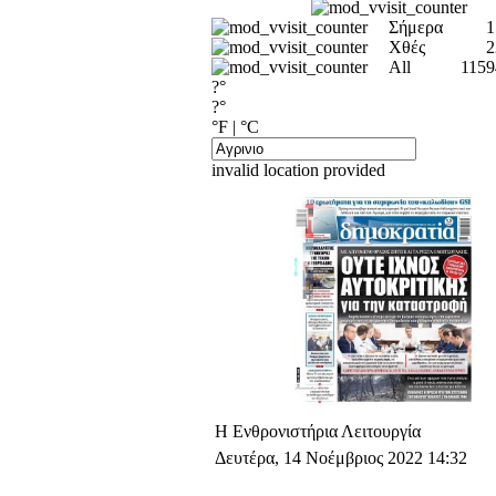
Σήμερα
1
Χθές
2
All
1159
?°
?°
°F
|
°C
invalid location provided
Η Ενθρονιστήρια Λειτουργία
Δευτέρα, 14 Νοέμβριος 2022 14:32