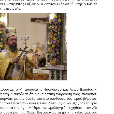
/39 Συντάγματος Ευζώνων, ο Αστυνομικός Διευθυντής Αιτωλίας
της περιοχής.
ιτουργίας ο Μητροπολίτης Ναυπάκτου και Αγίου Βλασίου κ.
λίτη, διευκρίνισε ότι η ουσιαστική ενθρόνιση ενός Επισκόπου
ιτουργίας, με την άνοδο του στο σύνθρονο του ιερού βήματος.
ής του Επισκόπου είναι η Θεία Λειτουργία και εξήγησε τα τρία
ίας, κατά τον άγιο Μάξιμο τον Ομολογητή. Ευχήθηκε στον νέο
το μυστήριο της Θείας Ευχαριστίας μέχρι την τελευταία του