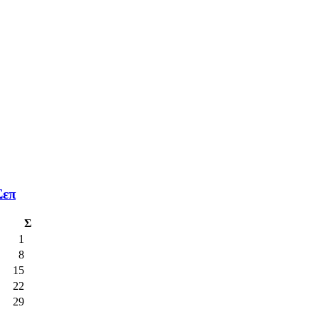
Σεπ
Σ
1
8
15
22
29