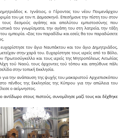
ημητριάδος κ. Ιγνάτιος, ο Γέροντας του νέου Ποιμενάρχου
ιμία του με τον π. Δαμασκηνό. Επεσήμανε την πίστη του στον
 τους δεσμούς αγάπης και απολύτου εμπιστοσύνης που
ιστικά του γνωρίσματα, την αγάπη του στη λατρεία, την τάξη
ή του εμπειρία. «Σας τον παραδίδω και εσείς θα τον παραδώσετε
ς.
ευχαρίστησε τον άγιο Ναυπάκτου και τον άγιο Δημητριάδος,
ετείχαν στην χαρά του. Ευχαρίστησε τους ιερείς από το Βόλο,
τον Πρωτοσύγκελλο και τους ιερείς της Μητροπόλεως Αιτωλίας
τελέχη τού Ναού, τους άρχοντες τού τόπου και απηύθυνε πάλι
σελίδα στην τοπική Εκκλησία.
ιο για την ανάπαυση της ψυχής του μακαριστού Αρχιεπισκόπου
το πένθος της Εκκλησίας της Κύπρου για την απώλεια του
λεσε ο αείμνηστος.
το αντίδωρο στους πιστούς, συνομίλησε μαζί τους και δέχθηκε