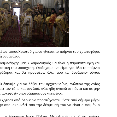
 ίδιος τύπος Χριστού για να γίνεται το ποίμνιό του χριστοφόρο.
έχρι θανάτου.
Ποιμενάρχης μας κ. Δαμασκηνός, θα είναι η παρακαταθήκη και
αστική του υπόσχεση. «Υπόσχομαι να είμαι για όλο το ποίμνιο
γάζομαι και θα προσφέρω όλες μου τις δυνάμεις» τόνισε
ύ έσκυψε για να λάβει την αρχιερωσύνη, ενώπιον της Αγίας
ει τον τόπο και τον λαό. «Και ήδη αγαπώ τα πάντα και ας μην
 επισκεφθεί» υπογράμμισε συγκινημένος.
 ζήτησε από όλους να προσεύχονται, ώστε από σήμερα μέχρι
ην απομακρυνθεί από την δέσμευσή του να είναι ο ποιμήν ο
χαν ο Δήμαρχος Ιεράς Πόλεως Μεσολογγίου κ. Κωνσταντίνος