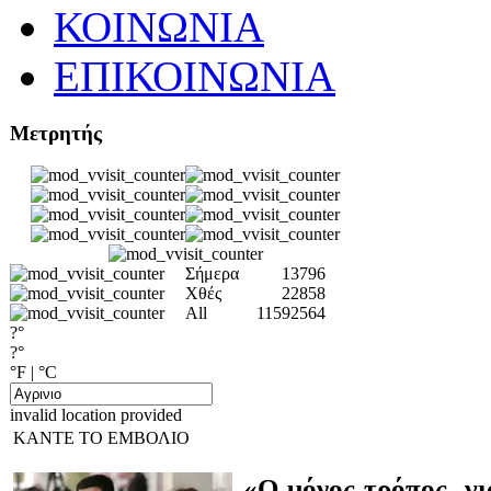
ΚΟΙΝΩΝΙΑ
ΕΠΙΚΟΙΝΩΝΙΑ
Μετρητής
Σήμερα
13796
Χθές
22858
All
11592564
?°
?°
°F
|
°C
invalid location provided
ΚΑΝΤΕ ΤΟ ΕΜΒΟΛΙΟ
«Ο μόνος τρόπος γι