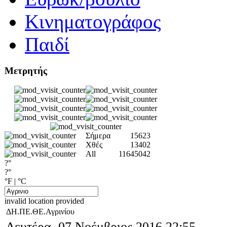
Κινηματογράφος
Παιδί
Μετρητής
Σήμερα
15623
Χθές
13402
All
11645042
?°
?°
°F
|
°C
invalid location provided
ΔΗ.ΠΕ.ΘΕ.Αγρινίου
Δευτέρα, 07 Νοέμβριος 2016 22:55