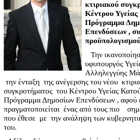
κτιριακού συγκ
Κέντρου Υγείας
Πρόγραμμα Δημ
Επενδύσεων , σ
προϋπολογισμού
Την ικανοποίησ
υφυπουργός Υγεί
Αλληλεγγύης Μά
την ένταξη της ανέγερσης του νέου κτιρι
συγκροτήματος του Κέντρου Υγείας Κατο
Πρόγραμμα Δημοσίων Επενδύσεων , αφού 
πραγματοποιείται ένας από τους πιο σημ
που έθεσε με την ανάληψη των κυβερνητ
του.