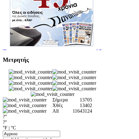
Μετρητής
Σήμερα
13705
Χθές
13402
All
11643124
?°
?°
°F
|
°C