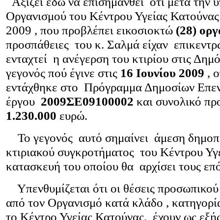
Αξίζει εδώ να επισημανθεί ότι μετά την 
Οργανισμού του Κέντρου Υγείας Κατούνας
2009 , που προβλέπει εικοσιοκτώ
(28) οργ
προσπάθειες του κ. Σαλμά είχαν επικεντρ
ενταχτεί η ανέγερση του κτιρίου στις Δημό
γεγονός πού έγινε στις
16 Ιουνίου 2009
, ο
εντάχθηκε στο Πρόγραμμα Δημοσίων Επεν
έργου
2009ΣΕ09100002
και συνολικό π
1.230.000
ευρώ.
Το γεγονός αυτό σημαίνει άμεση δημοπ
κτιριακού συγκροτήματος του Κέντρου Υγε
κατασκευή του οποίου θα αρχίσει τους επ
Υπενθυμίζεται ότι οι θέσεις προσωπικού
από τον Οργανισμό κατά κλάδο , κατηγορία
το Κέντρο Υγείας Κατούνας, έχουν ως εξής