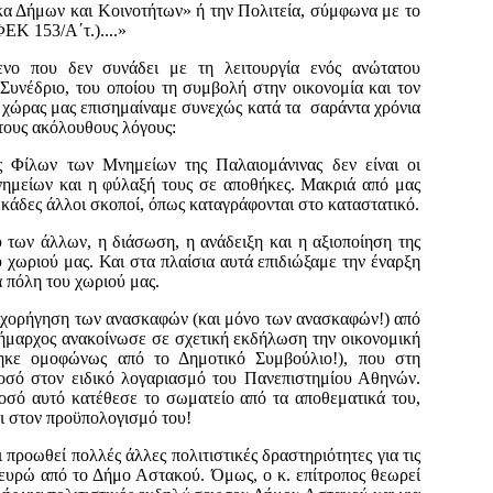
α Δήμων και Κοινοτήτων» ή την Πολιτεία, σύμφωνα με το
ΦΕΚ 153/Α΄τ.)....»
ενο που δεν συνάδει με τη λειτουργία ενός ανώτατου
 Συνέδριο, του οποίου τη συμβολή στην οικονομία και τον
 χώρας μας επισημαίναμε συνεχώς κατά τα σαράντα χρόνια
 τους ακόλουθους λόγους:
ας Φίλων των Μνημείων της Παλαιομάνινας δεν είναι οι
ημείων και η φύλαξή τους σε αποθήκες. Μακριά από μας
κάδες άλλοι σκοποί, όπως καταγράφονται στο καταστατικό.
ύ των άλλων, η διάσωση, η ανάδειξη και η αξιοποίηση της
υ χωριού μας. Και στα πλαίσια αυτά επιδιώξαμε την έναρξη
 πόλη του χωριού μας.
επιχορήγηση των ανασκαφών (και μόνο των ανασκαφών!) από
ήμαρχος ανακοίνωσε σε σχετική εκδήλωση την οικονομική
θηκε ομοφώνως από το Δημοτικό Συμβούλιο!), που στη
ποσό στον ειδικό λογαριασμό του Πανεπιστημίου Αθηνών.
οσό αυτό κατέθεσε το σωματείο από τα αποθεματικά του,
ει στον προϋπολογισμό του!
 προωθεί πολλές άλλες πολιτιστικές δραστηριότητες για τις
α ευρώ από το Δήμο Αστακού. Όμως, ο κ. επίτροπος θεωρεί