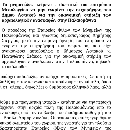
Το μνημειώδες κείμενο - σκεπτικό του επιτρόπου
Μεσολογγίου να μην εγκρίνει την επιχορήγηση του
Δήμου Αστακού για την οικονομική στήριξη των
αρχαιολογικών ανασκαφών στην Παλαιομάνινα
Ο πρόεδρος της Εταιρείας Φίλων των Μνημείων της
Παλαιομάνινας και γνωστός δημοσιογράφος Δημήτρης
Στεργίου, μετά την επίμονη άρνηση του επιτρόπου να
εγκρίνει την επιχορήγηση του σωματείου, που είχε
ανακοινώσει αυτοβούλως ο δήμαρχος Αστακού κ.
Παναγιώτης Στάϊκος, για την οικονομική στήριξη των
αρχαιολογικών ανασκαφών στην Παλαιομάνινα, δήλωσε
τα ακόλουθα:
υπάρχει αισιοδοξία, αν υπάρχουν προοπτικές. Σε αυτή τη
διυλίζουμε τον κώνωπα και καταπίνουμε την κάμηλο, όπου
οί στ΄ αλεύρι, όπως λέει ο θυμόσοφος ελληνικό λαός, αλλά
θούμε μια πραγματική ιστορία - κατάντημα για την περιοχή
άρχισαν στην αρχαία πόλη της Παλαιομάνινας από το
ανασκαφές υπό την επίβλεψη του διάσημου καθηγητή του
 κ. Βασίλη Λαμπρινουδάκη. Οι ανασκαφές αυτές εγκρίθηκαν
πικού σωματείου του χωριού, της γνωστής για την πλούσια
 δραστηριότητα Εταιρείας Φίλων των Μνημείων της