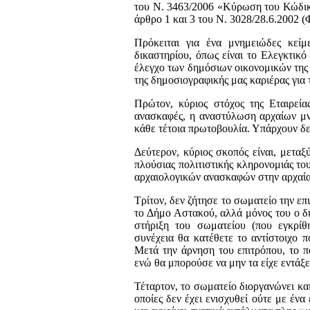
του Ν. 3463/2006 «Κύρωση του Κώδικ
άρθρο 1 και 3 του Ν. 3028/28.6.2002 (
Πρόκειται για ένα μνημειώδες κείμ
δικαστηρίου, όπως είναι το Ελεγκτικό
έλεγχο των δημόσιων οικονομικών της
της δημοσιογραφικής μας καριέρας για
Πρώτον, κύριος στόχος της Εταιρεί
ανασκαφές, η αναστύλωση αρχαίων μν
κάθε τέτοια πρωτοβουλία. Υπάρχουν δε
Δεύτερον, κύριος σκοπός είναι, μεταξ
πλούσιας πολιτιστικής κληρονομιάς το
αρχαιολογικών ανασκαφών στην αρχαία
Τρίτον, δεν ζήτησε το σωματείο την 
το Δήμο Αστακού, αλλά μόνος του ο δ
στήριξη του σωματείου (που εγκρί
συνέχεια θα κατέθετε το αντίστοιχο 
Μετά την άρνηση του επιτρόπου, το π
ενώ θα μπορούσε να μην τα είχε εντάξ
Τέταρτον, το σωματείο διοργανώνει και
οποίες δεν έχει ενισχυθεί ούτε με έν