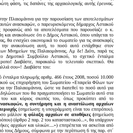
ρώτη φάση, τις δαπάνες της αρχαιολογικής αυτής έρευνας.
στην Πλαιομάνινα για την παρουσίαση των αποτελεσμάτων
 αυτών ανασκαφών, ο παρευρισκόμενος δήμαρχος Αστακού
ίς προφανώς από τα αποτελέσματα που παρουσίαζε ο κ.
 και ανακοίνωσε ότι ο Δήμος Αστακού, όπου υπάγεται το
ς, θα ενισχύει οικονομικά το σωματείο για τις ανασκαφές
την ανακοίνωση αυτή, το ποσό αυτό εντάχθηκε στον
ων Μνημείων της Παλαιομάνινας. Αμ δε! Διότι, παρά τις
το Δημοτικό Συμβούλιο Αστακού, το σχετικό ένταλμα
τροπο! Διαβάστε, παρακαλώ το τελευταίο σκεπτικό. Θα
μαλλιά σου»! Διαβάστε του:
 ένταλμα πληρωμής αριθμ. 466 έτους 2008, ποσού 10.000
κού ως επιχορήγηση του Σωματείου «Εταιρεία Φίλων των
α την Παλαιομάνινα, ώστε να διατεθεί το ποσό αυτό για
κδηλώσεων που θα πραγματοποιήσει το Σωματείο αυτό στα
του και κύριος σκοπός του, όπως προκύπτει από το
 ανασκαφών, η συντήρηση και η αναστύλωση αρχαίων
περιοχής
(σημείωση: η υπογράμμιση είναι του επιτρόπου).
πόσο μάλλον
η φύλαξη αρχαίων σε αποθήκες (
σημείωση
τρόπου) (άρθρο 2 παρ. 2 του κατασταστικού...», θα υπάρχουν
κες αρχαίων και υλικών....») επιτρέπεται να ασκείται από
από τους Δήμους, σύμφωνα με την περίπτωση 6 της παρ. στ΄