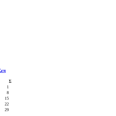
Σεπ
Σ
1
8
15
22
29