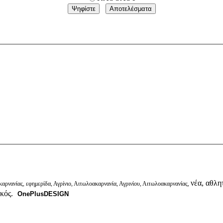
νέα, αθλητ
αρνανίας, εφημερίδα, Αγρίνιο, Αιτωλοακαρνανία, Αγρινίου, Αιτωλοακαρνανίας,
ικός.
OnePlusDESIGN