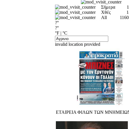
Σήμερα
1
Χθές
1
All
1160
?°
?°
°F
|
°C
invalid location provided
ΕΤΑΙΡΕΙΑ ΦΙΛΩΝ ΤΩΝ ΜΝΗΜΕΙ