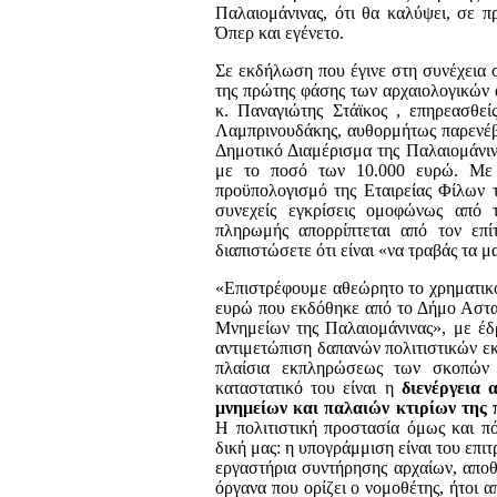
Παλαιομάνινας, ότι θα καλύψει, σε π
Όπερ και εγένετο.
Σε εκδήλωση που έγινε στη συνέχεια 
της πρώτης φάσης των αρχαιολογικών
κ. Παναγιώτης Στάϊκος , επηρεασθε
Λαμπρινουδάκης, αυθορμήτως παρενέβη
Δημοτικό Διαμέρισμα της Παλαιομάνινα
με το ποσό των 10.000 ευρώ. Με 
προϋπολογισμό της Εταιρείας Φίλων τ
συνεχείς εγκρίσεις ομοφώνως από 
πληρωμής απορρίπτεται από τον επί
διαπιστώσετε ότι είναι «να τραβάς τα 
«Επιστρέφουμε αθεώρητο το χρηματικό
ευρώ που εκδόθηκε από το Δήμο Αστα
Μνημείων της Παλαιομάνινας», με έδρ
αντιμετώπιση δαπανών πολιτιστικών ε
πλαίσια εκπληρώσεως των σκοπών 
καταστατικό του είναι η
διενέργεια
μνημείων και παλαιών κτιρίων της 
Η πολιτιστική προστασία όμως και 
δική μας: η υπογράμμιση είναι του επι
εργαστήρια συντήρησης αρχαίων, αποθή
όργανα που ορίζει ο νομοθέτης, ήτοι 