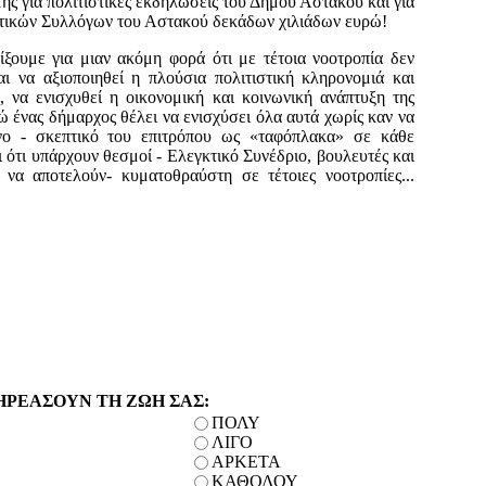
ής για πολιτιστικές εκδηλώσεις του Δήμου Αστακού και για
ητικών Συλλόγων του Αστακού δεκάδων χιλιάδων ευρώ!
ξουμε για μιαν ακόμη φορά ότι με τέτοια νοοτροπία δεν
αι να αξιοποιηθεί η πλούσια πολιτιστική κληρονομιά και
 να ενισχυθεί η οικονομική και κοινωνική ανάπτυξη της
νώ ένας δήμαρχος θέλει να ενισχύσει όλα αυτά χωρίς καν να
ενο - σκεπτικό του επιτρόπου ως «ταφόπλακα» σε κάθε
 ότι υπάρχουν θεσμοί - Ελεγκτικό Συνέδριο, βουλευτές και
να αποτελούν- κυματοθραύστη σε τέτοιες νοοτροπίες...
ΗΡΕΑΣΟΥΝ ΤΗ ΖΩΗ ΣΑΣ:
ΠΟΛΥ
ΛΙΓΟ
ΑΡΚΕΤΑ
ΚΑΘΟΛΟΥ