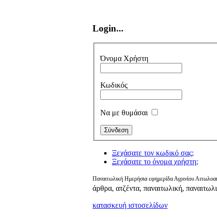
Login...
Όνομα Χρήστη
Κωδικός
Να με θυμάσαι
Ξεχάσατε τον κωδικό σας;
Ξεχάσατε το όνομα χρήστη;
Παναιτωλική Ημερήσια εφημερίδα Αγρινίου Αιτωλοακ
άρθρα, ατζέντα, παναιτωλική, παναιτωλ
κατασκευή ιστοσελίδων