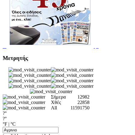
Μετρητής
Σήμερα
12982
Χθές
22858
All
11591750
?°
?°
°F
|
°C