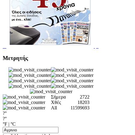
Μετρητής
Σήμερα
2722
Χθές
18203
All
11599693
?°
?°
°F
|
°C